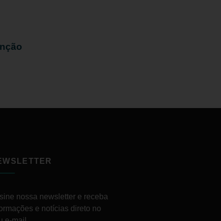
enção
EWSLETTER
sine nossa newsletter e receba
formações e notícias direto no
u e-mail.