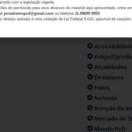
acordo com a legislação vigente.
ações de permissão para usos diversos do material aqui apresentado, entre em
ail
jornalismopcd@gmail.com
ou telefone
11.99699 9955
.
s direitos autorais é uma violação de Lei Federal 9.610, passível de sanções 
CATEGORIAS
Acessibilidad
Artigo/Opiniã
Atualidades
Destaques
Fatos
Inclusão
Isenção de I
Mercado de T
Mundo PcD