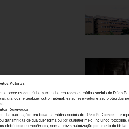
eitos Autorais
eitos sobre os conteúdos publicados em todas as mídias sociais do Diário Pc
ns, gráficos, e qualquer outro material, estão reservados e são protegidos pe
ais.
eitos Reservados.
e das publicações em todas as mídias sociais do Diário PcD devem ser rep
 ou transmitidas de qualquer forma ou por qualquer meio, incluindo fotocópia,
s eletrônicos ou mecânicos, sem a prévia autorização por escrito do titular d