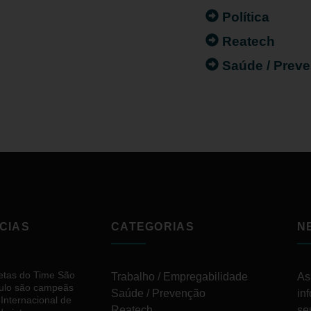
Política
Reatech
Saúde / Prev
CIAS
CATEGORIAS
N
letas do Time São
Trabalho / Empregabilidade
As
ulo são campeãs
Saúde / Prevenção
in
 Internacional de
Reatech
se