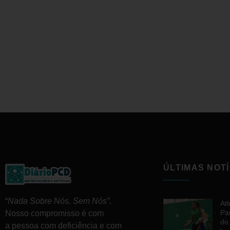
ÚLTIMAS NOTÍ
“
Nada Sobre Nós. Sem Nós”
.
At
Pa
Nosso compromisso é com
do
a pessoa com deficiência e com