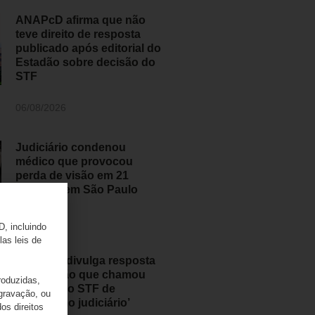
ANAPcD afirma que não
teve direito de resposta
publicado após editorial do
Estadão sobre decisão do
STF
06/08/2026
Judiciário condenou
médico que provocou
perda de visão em 21
pessoas em São Paulo
05/08/2026
D, incluindo
las leis de
ANAPcD divulga resposta
ao Estadão que chamou
roduzidas,
decisão do STF de
 gravação, ou
‘populismo judiciário’
os direitos