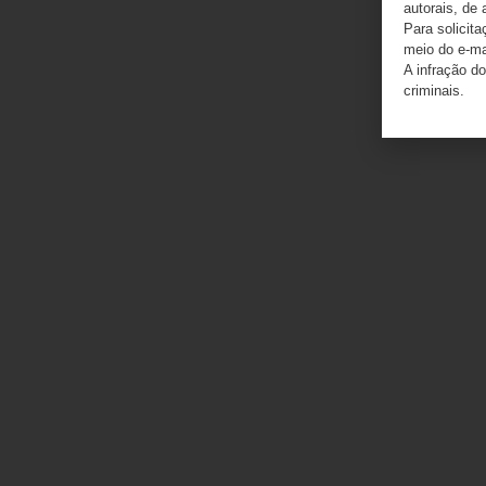
autorais, de 
Para solicit
meio do e-m
A infração do
criminais.