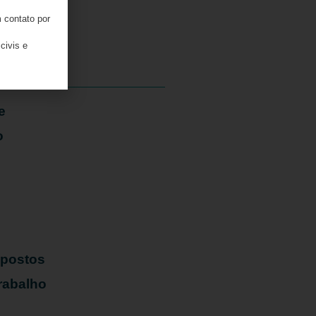
 contato por
05/08/2026
civis e
e
o
mpostos
rabalho