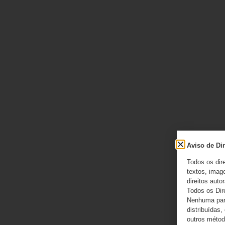
Aviso de Dir
Todos os dir
textos, image
direitos autor
Todos os Dir
Nenhuma part
distribuídas,
outros método