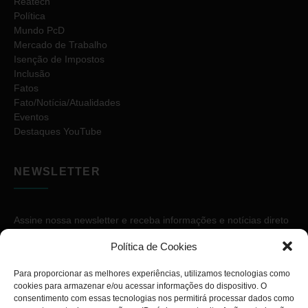
Reatech
Política
Mundo PcD
Mercado de Trabalho
Isenção de Impostos
Inclusão
Fatos
Fato/Notícia/Atualidades
Eventos
Destaques YouTube
NEWSLETTER
Assine nossa newsletter e receba informações e notícias direto
no seu e-mail.
Política de Cookies
Para proporcionar as melhores experiências, utilizamos tecnologias como
cookies para armazenar e/ou acessar informações do dispositivo. O
consentimento com essas tecnologias nos permitirá processar dados como