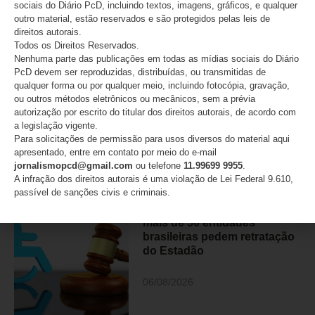
sociais do Diário PcD, incluindo textos, imagens, gráficos, e qualquer
07/08/2026
outro material, estão reservados e são protegidos pelas leis de
direitos autorais.
Todos os Direitos Reservados.
Nenhuma parte das publicações em todas as mídias sociais do Diário
PcD devem ser reproduzidas, distribuídas, ou transmitidas de
Lei Maria da Penha completa
qualquer forma ou por qualquer meio, incluindo fotocópia, gravação,
20 anos e reforça alerta
ou outros métodos eletrônicos ou mecânicos, sem a prévia
sobre a violência contra
autorização por escrito do titular dos direitos autorais, de acordo com
mulheres com deficiência
a legislação vigente.
Para solicitações de permissão para usos diversos do material aqui
07/08/2026
apresentado, entre em contato por meio do e-mail
jornalismopcd@gmail.com
ou telefone
11.99699 9955
.
A infração dos direitos autorais é uma violação de Lei Federal 9.610,
passível de sanções civis e criminais.
Movimento PcD e Raros e
mais de 50 entidades
brasileiras pedem retratação
do Estadão
06/08/2026