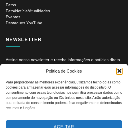
Fatos
Fato/Notícia/Atualidades
Eventos
Destaques YouTube
NEWSLETTER
Assine nossa newsletter e receba informações e notícias direto
no seu e-mail.
Política de Cookies
Para proporcionar as melhores experiências, utilizamos tecnologias como
cookies para armazenar e/ou acessar informações do dispositivo. O
consentimento com essas tecnologias nos permitirá processar dados como
comportamento de navegação ou IDs únicos neste site. A não autorização
ou a retirada do consentimento podem afetar negativamente determinados
ASSINAR
recursos e funções.
ACEITAR