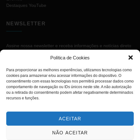
Destaques YouTube
NEWSLETTER
Assine nossa newsletter e receba informações e notícias direto
no seu e-mail.
Política de Cookies
Para proporcionar as melhores experiências, utilizamos tecnologias como
cookies para armazenar e/ou acessar informações do dispositivo. O
consentimento com essas tecnologias nos permitirá processar dados como
comportamento de navegação ou IDs únicos neste site. A não autorização
ou a retirada do consentimento podem afetar negativamente determinados
ASSINAR
recursos e funções.
ACEITAR
NÃO ACEITAR
Copyright © 2026. Diário PcD. Todos os direitos reservados.