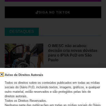
SIGA NO TIKTOK
DESTAQUES
O IMESC não acabou:
decisão cria novas dúvidas
para o IPVA PcD em São
Paulo
07/08/2026
Aviso de Direitos Autorais
Todos os direitos sobre os conteúdos publicados em todas as mídias
sociais do Diário PcD, incluindo textos, imagens, gráficos, e qualquer
Lei Maria da Penha completa
outro material, estão reservados e são protegidos pelas leis de
20 anos e reforça alerta
direitos autorais.
sobre a violência contra
Todos os Direitos Reservados.
mulheres com deficiência
Nenhuma parte das publicações em todas as mídias sociais do Diário