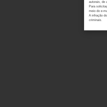
autorais, de 
Para solicit
meio do e-m
A infração do
criminais.