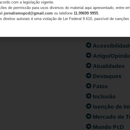
acordo com a legislação vigente.
ações de permissão para usos diversos do material aqui apresentado, entre em
ail
jornalismopcd@gmail.com
ou telefone
11.99699 9955
.
s direitos autorais é uma violação de Lei Federal 9.610, passível de sanções 
CATEGORIAS
Acessibilidad
Artigo/Opiniã
Atualidades
Destaques
Fatos
Inclusão
Isenção de I
Mercado de T
Mundo PcD