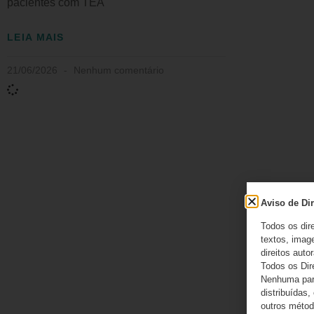
pacientes com TEA
LEIA MAIS
21/06/2026
Nenhum comentário
Aviso de Dir
Todos os dir
textos, image
direitos autor
Todos os Dir
Nenhuma part
distribuídas,
outros método