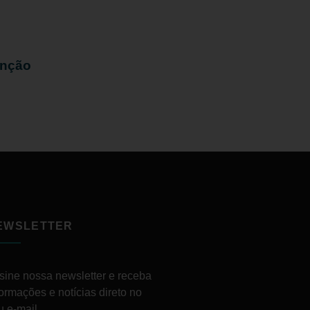
enção
EWSLETTER
sine nossa newsletter e receba
formações e notícias direto no
u e-mail.