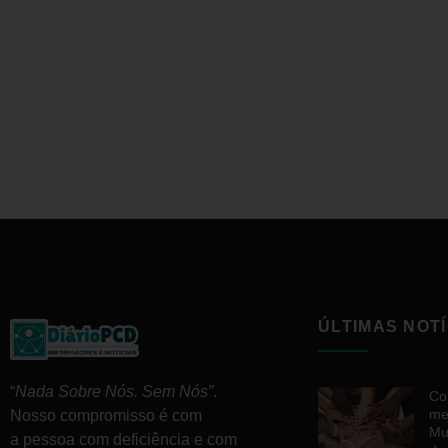
ÚLTIMAS NOTÍ
“
Nada Sobre Nós. Sem Nós”
.
Co
me
Nosso compromisso é com
Mu
a pessoa com deficiência e com