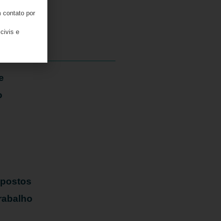
 contato por
06/08/2026
civis e
e
o
mpostos
rabalho