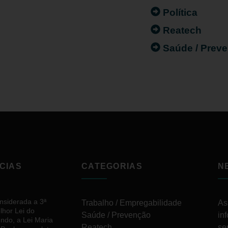
Política
Reatech
Saúde / Prev
CIAS
CATEGORIAS
N
nsiderada a 3ª
Trabalho / Empregabilidade
As
lhor Lei do
Saúde / Prevenção
in
ndo, a Lei Maria
Reatech
se