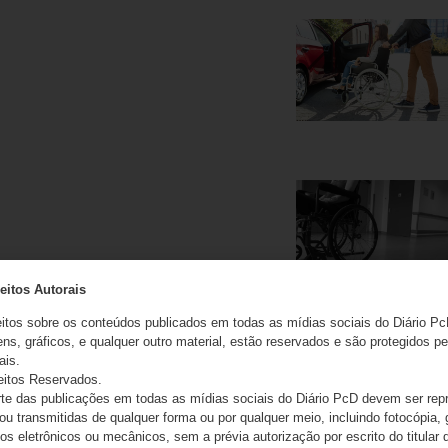
eitos Autorais
eitos sobre os conteúdos publicados em todas as mídias sociais do Diário Pc
ns, gráficos, e qualquer outro material, estão reservados e são protegidos pe
ais.
eitos Reservados.
e das publicações em todas as mídias sociais do Diário PcD devem ser rep
 ou transmitidas de qualquer forma ou por qualquer meio, incluindo fotocópia,
s eletrônicos ou mecânicos, sem a prévia autorização por escrito do titular d