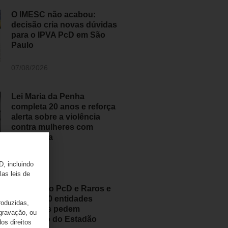
O IMESC não acabou:
decisão cria novas dúvidas
para o IPVA PcD em São
Paulo
07/08/2026
Lei Maria da Penha
completa 20 anos e reforça
alerta sobre a violência
contra mulheres com
deficiência
07/08/2026
D, incluindo
las leis de
Movimento PcD e Raros e
mais de 50 entidades
roduzidas,
brasileiras pedem
 gravação, ou
retratação do Estadão
os direitos