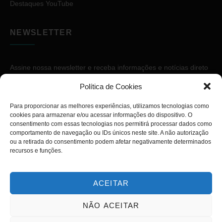
Destaques YouTube
NEWSLETTER
Assine nossa newsletter e receba informações e notícias direto
no seu e-mail.
Política de Cookies
Para proporcionar as melhores experiências, utilizamos tecnologias como
cookies para armazenar e/ou acessar informações do dispositivo. O
consentimento com essas tecnologias nos permitirá processar dados como
comportamento de navegação ou IDs únicos neste site. A não autorização
ou a retirada do consentimento podem afetar negativamente determinados
ASSINAR
recursos e funções.
ACEITAR
NÃO ACEITAR
Copyright © 2026. Diário PcD. Todos os direitos reservados.