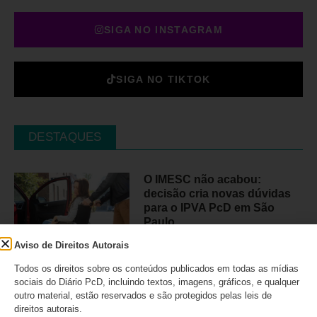
SIGA NO INSTAGRAM
SIGA NO TIKTOK
DESTAQUES
O IMESC não acabou:
decisão cria novas dúvidas
para o IPVA PcD em São
Paulo
Aviso de Direitos Autorais
07/08/2026
Todos os direitos sobre os conteúdos publicados em todas as mídias
sociais do Diário PcD, incluindo textos, imagens, gráficos, e qualquer
outro material, estão reservados e são protegidos pelas leis de
direitos autorais.
Lei Maria da Penha completa