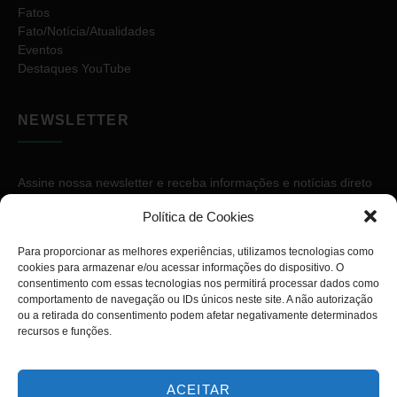
Fatos
Fato/Notícia/Atualidades
Eventos
Destaques YouTube
NEWSLETTER
Assine nossa newsletter e receba informações e notícias direto
no seu e-mail.
Política de Cookies
Para proporcionar as melhores experiências, utilizamos tecnologias como
cookies para armazenar e/ou acessar informações do dispositivo. O
consentimento com essas tecnologias nos permitirá processar dados como
comportamento de navegação ou IDs únicos neste site. A não autorização
ou a retirada do consentimento podem afetar negativamente determinados
ASSINAR
recursos e funções.
ACEITAR