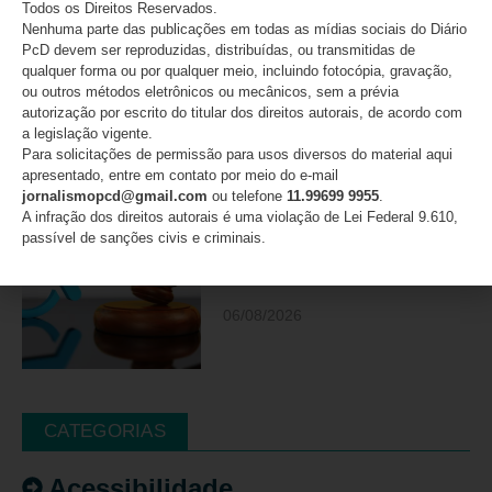
Todos os Direitos Reservados.
20 anos e reforça alerta
Nenhuma parte das publicações em todas as mídias sociais do Diário
sobre a violência contra
PcD devem ser reproduzidas, distribuídas, ou transmitidas de
mulheres com deficiência
qualquer forma ou por qualquer meio, incluindo fotocópia, gravação,
ou outros métodos eletrônicos ou mecânicos, sem a prévia
07/08/2026
autorização por escrito do titular dos direitos autorais, de acordo com
a legislação vigente.
Para solicitações de permissão para usos diversos do material aqui
apresentado, entre em contato por meio do e-mail
jornalismopcd@gmail.com
ou telefone
11.99699 9955
.
Movimento PcD e Raros e
A infração dos direitos autorais é uma violação de Lei Federal 9.610,
mais de 50 entidades
passível de sanções civis e criminais.
brasileiras pedem retratação
do Estadão
06/08/2026
CATEGORIAS
Acessibilidade