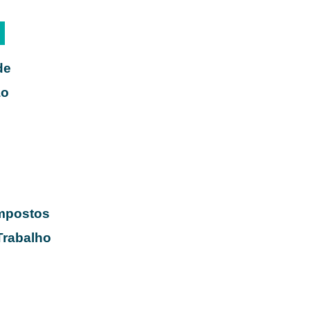
de
ão
Impostos
Trabalho