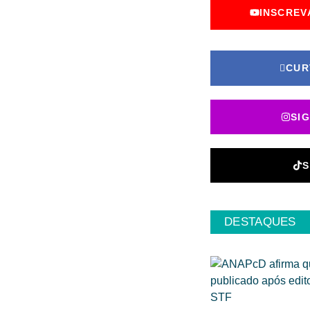
INSCREV
CUR
SI
S
DESTAQUES