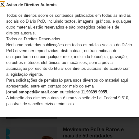
Aviso de Direitos Autorais
O IMESC não acabou:
Todos os direitos sobre os conteúdos publicados em todas as mídias
decisão cria novas dúvidas
sociais do Diário PcD, incluindo textos, imagens, gráficos, e qualquer
para o IPVA PcD em São
outro material, estão reservados e são protegidos pelas leis de
Paulo
direitos autorais.
Todos os Direitos Reservados.
Nenhuma parte das publicações em todas as mídias sociais do Diário
07/08/2026
PcD devem ser reproduzidas, distribuídas, ou transmitidas de
qualquer forma ou por qualquer meio, incluindo fotocópia, gravação,
ou outros métodos eletrônicos ou mecânicos, sem a prévia
autorização por escrito do titular dos direitos autorais, de acordo com
Lei Maria da Penha completa
a legislação vigente.
20 anos e reforça alerta
Para solicitações de permissão para usos diversos do material aqui
sobre a violência contra
apresentado, entre em contato por meio do e-mail
mulheres com deficiência
jornalismopcd@gmail.com
ou telefone
11.99699 9955
.
A infração dos direitos autorais é uma violação de Lei Federal 9.610,
07/08/2026
passível de sanções civis e criminais.
Movimento PcD e Raros e
mais de 50 entidades