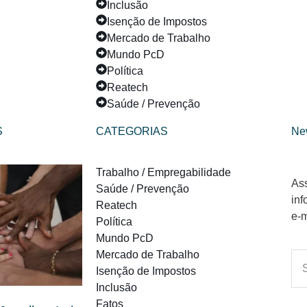
Inclusão
Isenção de Impostos
Mercado de Trabalho
Mundo PcD
Política
Reatech
Saúde / Prevenção
S
CATEGORIAS
Ne
Trabalho / Empregabilidade
Ass
Saúde / Prevenção
inf
Reatech
e-m
Política
Mundo PcD
Mercado de Trabalho
Isenção de Impostos
Inclusão
Fatos