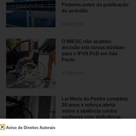
Poderes antes da publicação
do acórdão
08/08/2026
O IMESC não acabou:
decisão cria novas dúvidas
para o IPVA PcD em São
Paulo
07/08/2026
Lei Maria da Penha completa
20 anos e reforça alerta
sobre a violência contra
mulheres com deficiência
Aviso de Direitos Autorais
07/08/2026