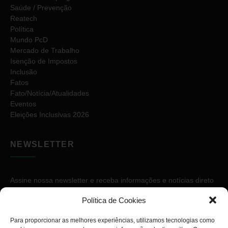
Saúde / Prevenção
Reatech
Política
Mundo PcD
Mercado de Trabalho
Isenção de Impostos
Inclusão
Fatos
Fato/Notícia/Atualidades
Eventos
Eleições Inclusivas 2026
NEWSLETTER
Assine nossa newsletter e receba informações e notícias direto
no seu e-mail.
Política de Cookies
Para proporcionar as melhores experiências, utilizamos tecnologias como