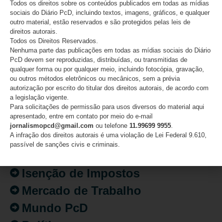
Todos os direitos sobre os conteúdos publicados em todas as mídias
sociais do Diário PcD, incluindo textos, imagens, gráficos, e qualquer
outro material, estão reservados e são protegidos pelas leis de
direitos autorais.
Todos os Direitos Reservados.
CATEGORIAS
Nenhuma parte das publicações em todas as mídias sociais do Diário
PcD devem ser reproduzidas, distribuídas, ou transmitidas de
Acessibilidade
qualquer forma ou por qualquer meio, incluindo fotocópia, gravação,
ou outros métodos eletrônicos ou mecânicos, sem a prévia
Artigo/Opinião
autorização por escrito do titular dos direitos autorais, de acordo com
a legislação vigente.
Atualidades
Para solicitações de permissão para usos diversos do material aqui
apresentado, entre em contato por meio do e-mail
Destaques
jornalismopcd@gmail.com
ou telefone
11.99699 9955
.
A infração dos direitos autorais é uma violação de Lei Federal 9.610,
Fatos
passível de sanções civis e criminais.
Inclusão
Isenção de Impostos
Mercado de Trabalho
Mundo PcD