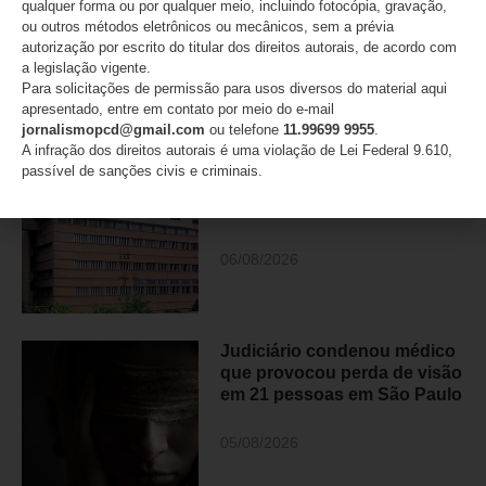
qualquer forma ou por qualquer meio, incluindo fotocópia, gravação,
ou outros métodos eletrônicos ou mecânicos, sem a prévia
autorização por escrito do titular dos direitos autorais, de acordo com
a legislação vigente.
DESTAQUES
Para solicitações de permissão para usos diversos do material aqui
apresentado, entre em contato por meio do e-mail
jornalismopcd@gmail.com
ou telefone
11.99699 9955
.
ANAPcD afirma que não teve
A infração dos direitos autorais é uma violação de Lei Federal 9.610,
direito de resposta publicado
passível de sanções civis e criminais.
após editorial do Estadão
sobre decisão do STF
06/08/2026
Judiciário condenou médico
que provocou perda de visão
em 21 pessoas em São Paulo
05/08/2026