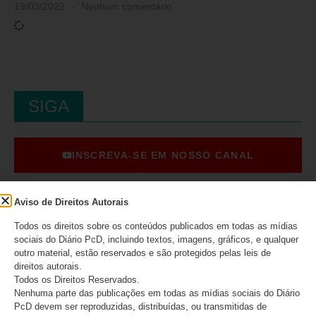
19/03/2022
Nenhum comentário
SIGA
INSCREVA-SE EM NOSSO CANAL
Aviso de Direitos Autorais
CURTA NO FACEBOOK
Todos os direitos sobre os conteúdos publicados em todas as mídias
sociais do Diário PcD, incluindo textos, imagens, gráficos, e qualquer
outro material, estão reservados e são protegidos pelas leis de
SIGA NO INSTAGRAM
direitos autorais.
Todos os Direitos Reservados.
Nenhuma parte das publicações em todas as mídias sociais do Diário
PcD devem ser reproduzidas, distribuídas, ou transmitidas de
SIGA NO TIKTOK