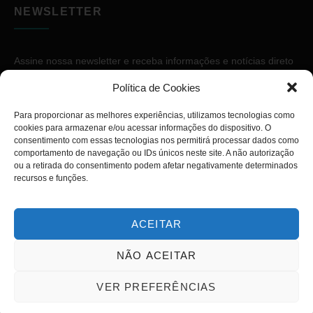
NEWSLETTER
Assine nossa newsletter e receba informações e notícias direto
no seu e-mail.
Política de Cookies
Para proporcionar as melhores experiências, utilizamos tecnologias como
cookies para armazenar e/ou acessar informações do dispositivo. O
consentimento com essas tecnologias nos permitirá processar dados como
comportamento de navegação ou IDs únicos neste site. A não autorização
ou a retirada do consentimento podem afetar negativamente determinados
ASSINAR
recursos e funções.
ACEITAR
NÃO ACEITAR
Copyright © 2026. Diário PcD. Todos os direitos reservados.
VER PREFERÊNCIAS