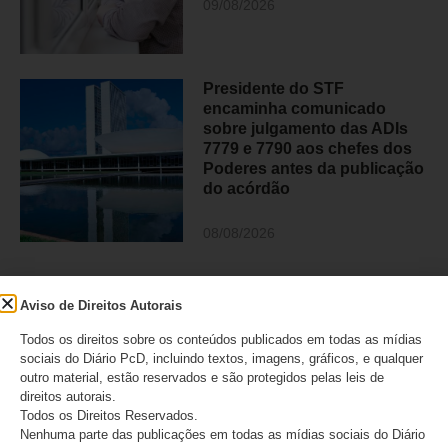
09/08/2026
Presidente do STF
encaminha comunicado
sobre julgamento das ADIs
7779 e 7790 aos chefes dos
Poderes antes da publicação
do acórdão
08/08/2026
Aviso de Direitos Autorais
CATEGORIAS
Todos os direitos sobre os conteúdos publicados em todas as mídias
Acessibilidade
sociais do Diário PcD, incluindo textos, imagens, gráficos, e qualquer
outro material, estão reservados e são protegidos pelas leis de
Artigo/Opinião
direitos autorais.
Todos os Direitos Reservados.
Atualidades
Nenhuma parte das publicações em todas as mídias sociais do Diário