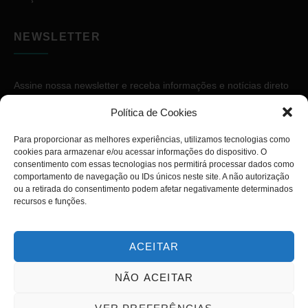
NEWSLETTER
Assine nossa newsletter e receba informações e notícias direto
no seu e-mail.
Política de Cookies
Para proporcionar as melhores experiências, utilizamos tecnologias como
cookies para armazenar e/ou acessar informações do dispositivo. O
consentimento com essas tecnologias nos permitirá processar dados como
comportamento de navegação ou IDs únicos neste site. A não autorização
ou a retirada do consentimento podem afetar negativamente determinados
ASSINAR
recursos e funções.
ACEITAR
NÃO ACEITAR
Copyright © 2026. Diário PcD. Todos os direitos reservados.