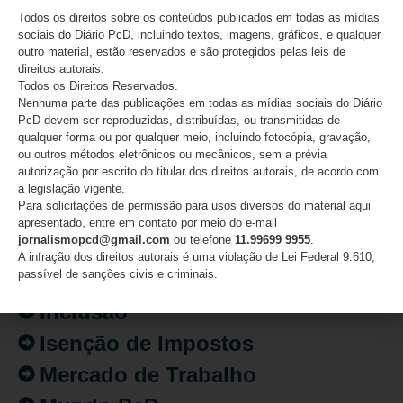
06/08/2026
Todos os direitos sobre os conteúdos publicados em todas as mídias
sociais do Diário PcD, incluindo textos, imagens, gráficos, e qualquer
outro material, estão reservados e são protegidos pelas leis de
direitos autorais.
Todos os Direitos Reservados.
Nenhuma parte das publicações em todas as mídias sociais do Diário
CATEGORIAS
PcD devem ser reproduzidas, distribuídas, ou transmitidas de
qualquer forma ou por qualquer meio, incluindo fotocópia, gravação,
Acessibilidade
ou outros métodos eletrônicos ou mecânicos, sem a prévia
autorização por escrito do titular dos direitos autorais, de acordo com
Artigo/Opinião
a legislação vigente.
Para solicitações de permissão para usos diversos do material aqui
Atualidades
apresentado, entre em contato por meio do e-mail
jornalismopcd@gmail.com
ou telefone
11.99699 9955
.
Destaques
A infração dos direitos autorais é uma violação de Lei Federal 9.610,
passível de sanções civis e criminais.
Fatos
Inclusão
Isenção de Impostos
Mercado de Trabalho