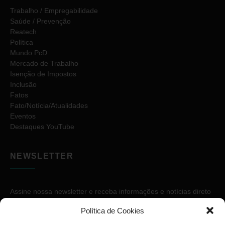
Trabalho / Empregabilidade
Saúde / Prevenção
Reatech
Política
Mundo PcD
Mercado de Trabalho
Isenção de Impostos
Inclusão
Fatos
Fato/Notícia/Atualidades
Eventos
Destaques YouTube
NEWSLETTER
Assine nossa newsletter e receba informações e notícias direto
no seu e-mail.
Política de Cookies