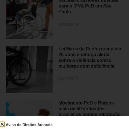
decisão cria novas dúvidas
para o IPVA PcD em São
Paulo
07/08/2026
Lei Maria da Penha completa
20 anos e reforça alerta
sobre a violência contra
mulheres com deficiência
07/08/2026
Movimento PcD e Raros e
mais de 50 entidades
brasileiras pedem retratação
do Estadão
Aviso de Direitos Autorais