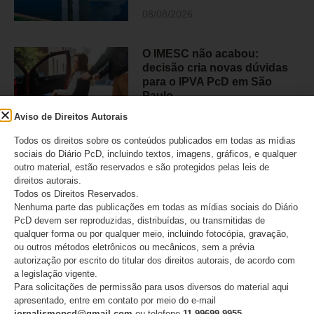
08/08/2026
O IMESC não acabou:
decisão cria novas dúvidas
para o IPVA PcD em São
Paulo
Aviso de Direitos Autorais
07/08/2026
Todos os direitos sobre os conteúdos publicados em todas as mídias
sociais do Diário PcD, incluindo textos, imagens, gráficos, e qualquer
outro material, estão reservados e são protegidos pelas leis de
direitos autorais.
Lei Maria da Penha completa
Todos os Direitos Reservados.
20 anos e reforça alerta
Nenhuma parte das publicações em todas as mídias sociais do Diário
sobre a violência contra
PcD devem ser reproduzidas, distribuídas, ou transmitidas de
mulheres com deficiência
qualquer forma ou por qualquer meio, incluindo fotocópia, gravação,
ou outros métodos eletrônicos ou mecânicos, sem a prévia
07/08/2026
autorização por escrito do titular dos direitos autorais, de acordo com
a legislação vigente.
Para solicitações de permissão para usos diversos do material aqui
apresentado, entre em contato por meio do e-mail
jornalismopcd@gmail.com
ou telefone
11.99699 9955
.