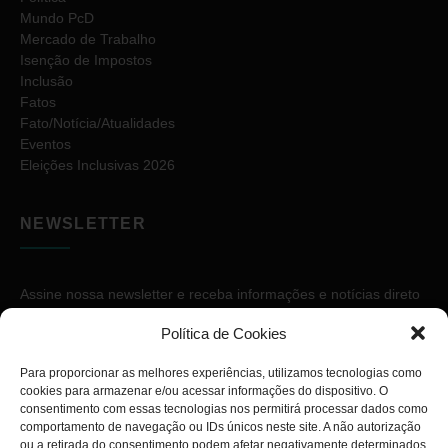
Mundo PcD
Mercado de Trabalho
Isenção de Impostos
Inclusão
Fatos
Fato/Notícia/Atualidades
Eventos
Eleições Inclusivas 2026
NEWSLETTER
Assine nossa newsletter e receba informações e notícias direto
no seu e-mail.
Política de Cookies
Para proporcionar as melhores experiências, utilizamos tecnologias como
cookies para armazenar e/ou acessar informações do dispositivo. O
consentimento com essas tecnologias nos permitirá processar dados como
comportamento de navegação ou IDs únicos neste site. A não autorização
ou a retirada do consentimento podem afetar negativamente determinados