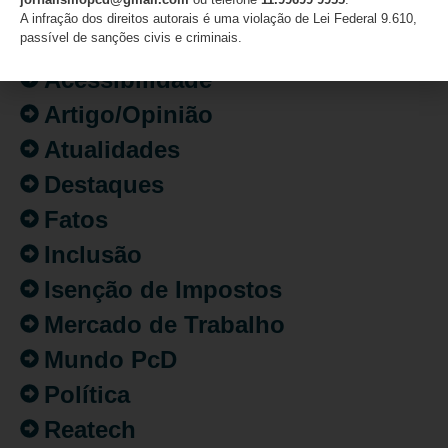
A infração dos direitos autorais é uma violação de Lei Federal 9.610,
CATEGORIAS
passível de sanções civis e criminais.
Acessibilidade
Artigo/Opinião
Atualidades
Destaques
Fatos
Inclusão
Isenção de Impostos
Mercado de Trabalho
Mundo PcD
Política
Reatech