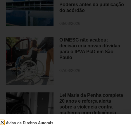
Poderes antes da publicação
do acórdão
08/08/2026
O IMESC não acabou:
decisão cria novas dúvidas
para o IPVA PcD em São
Paulo
07/08/2026
Lei Maria da Penha completa
20 anos e reforça alerta
sobre a violência contra
mulheres com deficiência
Aviso de Direitos Autorais
07/08/2026