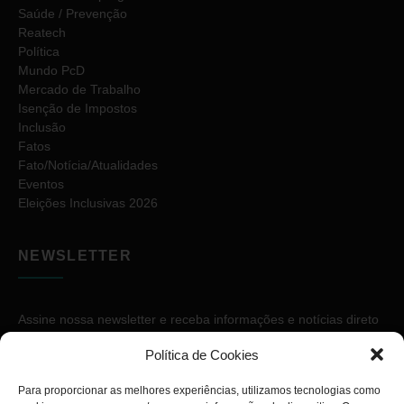
Saúde / Prevenção
Reatech
Política
Mundo PcD
Mercado de Trabalho
Isenção de Impostos
Inclusão
Fatos
Fato/Notícia/Atualidades
Eventos
Eleições Inclusivas 2026
NEWSLETTER
Assine nossa newsletter e receba informações e notícias direto
no seu e-mail.
Política de Cookies
Para proporcionar as melhores experiências, utilizamos tecnologias como