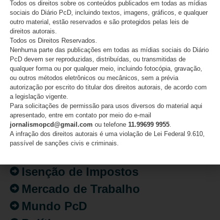
Todos os direitos sobre os conteúdos publicados em todas as mídias
sociais do Diário PcD, incluindo textos, imagens, gráficos, e qualquer
outro material, estão reservados e são protegidos pelas leis de
direitos autorais.
Todos os Direitos Reservados.
CATEGORIAS
Nenhuma parte das publicações em todas as mídias sociais do Diário
PcD devem ser reproduzidas, distribuídas, ou transmitidas de
Acessibilidade
qualquer forma ou por qualquer meio, incluindo fotocópia, gravação,
ou outros métodos eletrônicos ou mecânicos, sem a prévia
Artigo/Opinião
autorização por escrito do titular dos direitos autorais, de acordo com
a legislação vigente.
Atualidades
Para solicitações de permissão para usos diversos do material aqui
apresentado, entre em contato por meio do e-mail
Destaques
jornalismopcd@gmail.com
ou telefone
11.99699 9955
.
A infração dos direitos autorais é uma violação de Lei Federal 9.610,
Fatos
passível de sanções civis e criminais.
Inclusão
Isenção de Impostos
Mercado de Trabalho
Mundo PcD