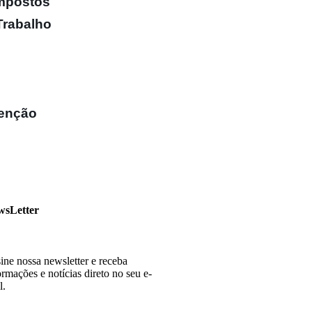
Impostos
Trabalho
venção
wsLetter
ine nossa newsletter e receba
ormações e notícias direto no seu e-
l.