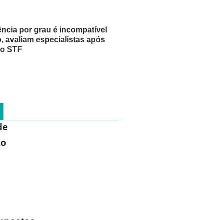
iência por grau é incompatível
, avaliam especialistas após
do STF
de
ão