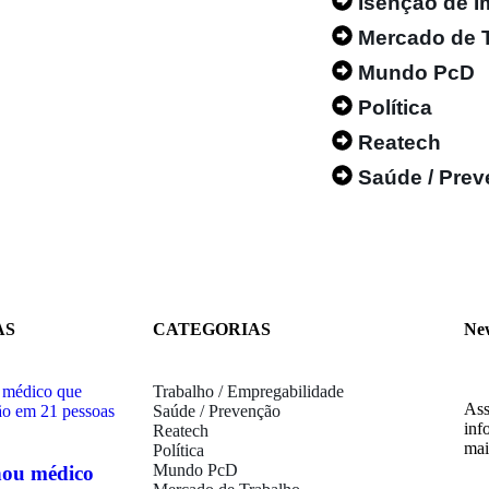
Isenção de 
Mercado de 
Mundo PcD
Política
Reatech
Saúde / Pre
AS
CATEGORIAS
Ne
Trabalho / Empregabilidade
Ass
Saúde / Prevenção
inf
Reatech
mai
Política
Mundo PcD
nou médico