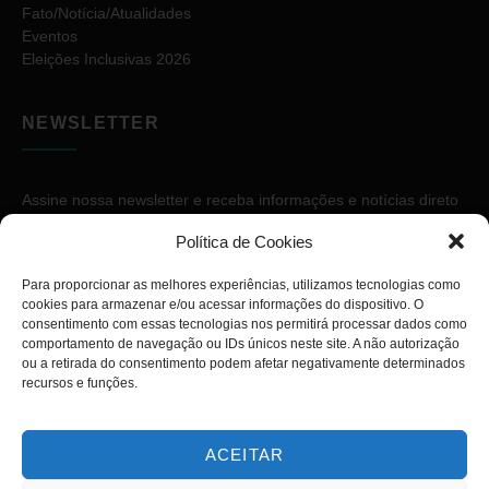
Fato/Notícia/Atualidades
Eventos
Eleições Inclusivas 2026
NEWSLETTER
Assine nossa newsletter e receba informações e notícias direto
no seu e-mail.
Política de Cookies
Para proporcionar as melhores experiências, utilizamos tecnologias como
cookies para armazenar e/ou acessar informações do dispositivo. O
consentimento com essas tecnologias nos permitirá processar dados como
comportamento de navegação ou IDs únicos neste site. A não autorização
ou a retirada do consentimento podem afetar negativamente determinados
ASSINAR
recursos e funções.
ACEITAR