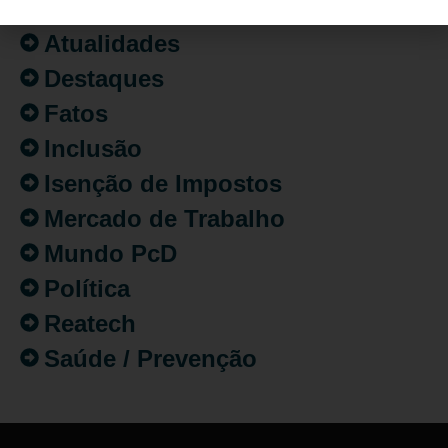
Artigo/Opinião
Atualidades
Destaques
Fatos
Inclusão
Isenção de Impostos
Mercado de Trabalho
Mundo PcD
Política
Reatech
Saúde / Prevenção