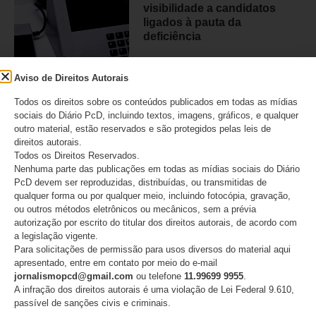
visibilidade a candidatos
ligados à pauta da
deficiência
10/08/2026
Aviso de Direitos Autorais
Todos os direitos sobre os conteúdos publicados em todas as mídias
Pais com deficiência:
sociais do Diário PcD, incluindo textos, imagens, gráficos, e qualquer
números revelam uma
outro material, estão reservados e são protegidos pelas leis de
realidade ainda pouco
direitos autorais.
conhecida e cercada de
Todos os Direitos Reservados.
barreiras
Nenhuma parte das publicações em todas as mídias sociais do Diário
PcD devem ser reproduzidas, distribuídas, ou transmitidas de
qualquer forma ou por qualquer meio, incluindo fotocópia, gravação,
09/08/2026
ou outros métodos eletrônicos ou mecânicos, sem a prévia
autorização por escrito do titular dos direitos autorais, de acordo com
a legislação vigente.
Para solicitações de permissão para usos diversos do material aqui
CATEGORIAS
apresentado, entre em contato por meio do e-mail
jornalismopcd@gmail.com
ou telefone
11.99699 9955
.
A infração dos direitos autorais é uma violação de Lei Federal 9.610,
Acessibilidade
passível de sanções civis e criminais.