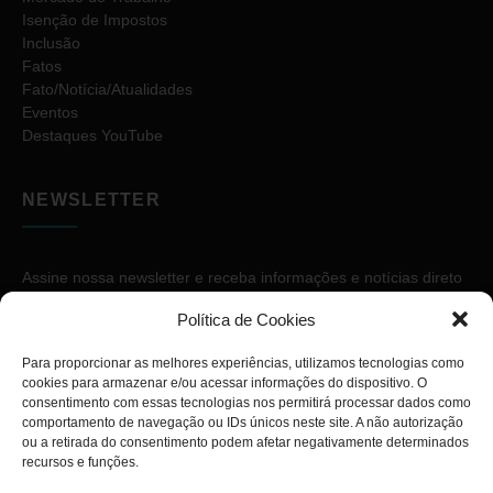
Isenção de Impostos
Inclusão
Fatos
Fato/Notícia/Atualidades
Eventos
Destaques YouTube
NEWSLETTER
Assine nossa newsletter e receba informações e notícias direto
no seu e-mail.
Política de Cookies
Para proporcionar as melhores experiências, utilizamos tecnologias como
cookies para armazenar e/ou acessar informações do dispositivo. O
consentimento com essas tecnologias nos permitirá processar dados como
comportamento de navegação ou IDs únicos neste site. A não autorização
ou a retirada do consentimento podem afetar negativamente determinados
ASSINAR
recursos e funções.