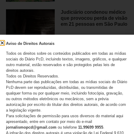
Judiciário condenou médico
que provocou perda de visão
em 21 pessoas em São Paulo
05/08/2026
Aviso de Direitos Autorais
Todos os direitos sobre os conteúdos publicados em todas as mídias
sociais do Diário PcD, incluindo textos, imagens, gráficos, e qualquer
outro material, estão reservados e são protegidos pelas leis de
ANAPcD divulga resposta ao
direitos autorais.
Estadão que chamou
Todos os Direitos Reservados.
decisão do STF de
Nenhuma parte das publicações em todas as mídias sociais do Diário
‘populismo judiciário’
PcD devem ser reproduzidas, distribuídas, ou transmitidas de
qualquer forma ou por qualquer meio, incluindo fotocópia, gravação,
ou outros métodos eletrônicos ou mecânicos, sem a prévia
05/08/2026
autorização por escrito do titular dos direitos autorais, de acordo com
a legislação vigente.
Para solicitações de permissão para usos diversos do material aqui
apresentado, entre em contato por meio do e-mail
jornalismopcd@gmail.com
ou telefone
11.99699 9955
.
CATEGORIAS
A infração dos direitos autorais é uma violação de Lei Federal 9.610,