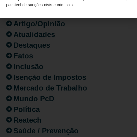
passível de sanções civis e criminais.
Acessibilidade
Artigo/Opinião
Atualidades
Destaques
Fatos
Inclusão
Isenção de Impostos
Mercado de Trabalho
Mundo PcD
Política
Reatech
Saúde / Prevenção