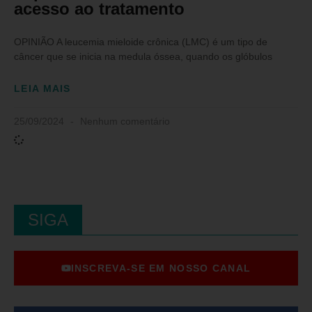
acesso ao tratamento
OPINIÃO A leucemia mieloide crônica (LMC) é um tipo de
câncer que se inicia na medula óssea, quando os glóbulos
LEIA MAIS
25/09/2024
Nenhum comentário
SIGA
INSCREVA-SE EM NOSSO CANAL