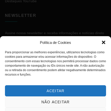
Destaques YouTube
NEWSLETTER
Assine nossa newsletter e receba informações e notícias direto
no seu e-mail.
Política de Cookies
Para proporcionar as melhores experiências, utilizamos tecnologias como
cookies para armazenar e/ou acessar informações do dispositivo. O
consentimento com essas tecnologias nos permitirá processar dados como
comportamento de navegação ou IDs únicos neste site. A não autorização
ou a retirada do consentimento podem afetar negativamente determinados
ASSINAR
recursos e funções.
ACEITAR
NÃO ACEITAR
Copyright © 2026. Diário PcD. Todos os direitos reservados.