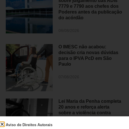
sobre julgamento das ADIs
7779 e 7790 aos chefes dos
Poderes antes da publicação
do acórdão
08/08/2026
O IMESC não acabou:
decisão cria novas dúvidas
para o IPVA PcD em São
Paulo
07/08/2026
Lei Maria da Penha completa
20 anos e reforça alerta
sobre a violência contra
mulheres com deficiência
Aviso de Direitos Autorais