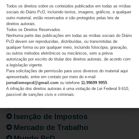
07/08/2026
Todos os direitos sobre os conteúdos publicados em todas as mídias
sociais do Diário PcD, incluindo textos, imagens, gráficos, e qualquer
outro material, estão reservados e são protegidos pelas leis de
direitos autorais.
Todos os Direitos Reservados.
CATEGORIAS
Nenhuma parte das publicações em todas as mídias sociais do Diário
PcD devem ser reproduzidas, distribuídas, ou transmitidas de
qualquer forma ou por qualquer meio, incluindo fotocópia, gravação,
Acessibilidade
ou outros métodos eletrônicos ou mecânicos, sem a prévia
autorização por escrito do titular dos direitos autorais, de acordo com
Artigo/Opinião
a legislação vigente.
Para solicitações de permissão para usos diversos do material aqui
Atualidades
apresentado, entre em contato por meio do e-mail
Destaques
jornalismopcd@gmail.com
ou telefone
11.99699 9955
.
A infração dos direitos autorais é uma violação de Lei Federal 9.610,
Fatos
passível de sanções civis e criminais.
Inclusão
Isenção de Impostos
Mercado de Trabalho
Mundo PcD