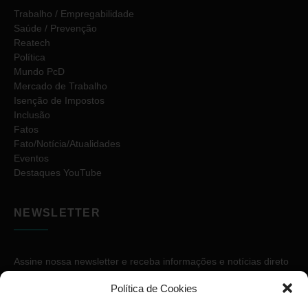
Trabalho / Empregabilidade
Saúde / Prevenção
Reatech
Política
Mundo PcD
Mercado de Trabalho
Isenção de Impostos
Inclusão
Fatos
Fato/Notícia/Atualidades
Eventos
Destaques YouTube
NEWSLETTER
Assine nossa newsletter e receba informações e notícias direto
no seu e-mail.
Política de Cookies