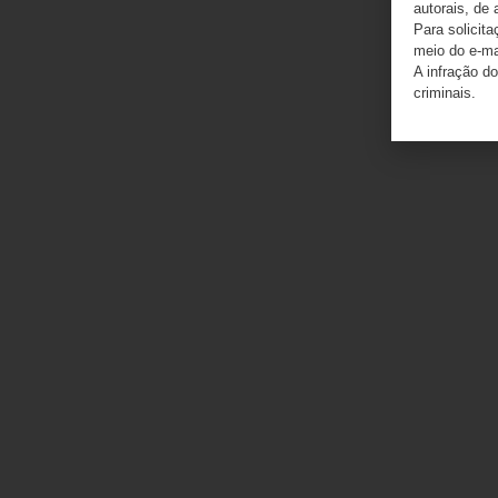
autorais, de 
Para solicit
meio do e-m
A infração do
criminais.