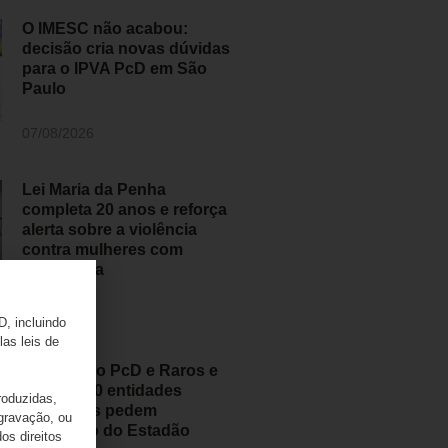
O IMESC não acabou:
decisão cria novas dúvidas
para o IPVA PcD em São
Paulo
07/08/2026
Lei Maria da Penha
completa 20 anos e reforça
alerta sobre a violência
contra mulheres com
deficiência
07/08/2026
D, incluindo
las leis de
Movimento PcD e Raros e
mais de 50 entidades
roduzidas,
brasileiras pedem
 gravação, ou
retratação do Estadão
os direitos