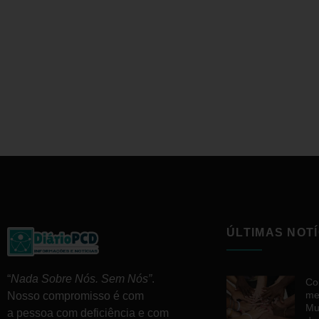
ÚLTIMAS NOTÍ
“
Nada Sobre Nós. Sem Nós”
.
Co
me
Nosso compromisso é com
Mu
a pessoa com deficiência e com