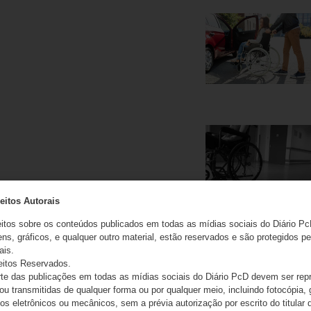
eitos Autorais
eitos sobre os conteúdos publicados em todas as mídias sociais do Diário Pc
ns, gráficos, e qualquer outro material, estão reservados e são protegidos pe
ais.
eitos Reservados.
e das publicações em todas as mídias sociais do Diário PcD devem ser rep
 ou transmitidas de qualquer forma ou por qualquer meio, incluindo fotocópia,
s eletrônicos ou mecânicos, sem a prévia autorização por escrito do titular d