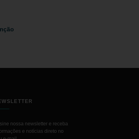
enção
EWSLETTER
sine nossa newsletter e receba
formações e notícias direto no
u e-mail.