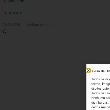
Reportagem
LEIA MAIS
01/06/2026
Nenhum comentário
Aviso de Dir
Todos os dir
textos, image
direitos autor
Todos os Dir
Nenhuma part
distribuídas,
outros método