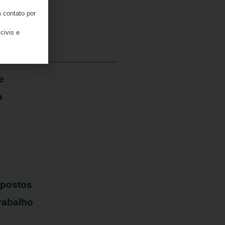
 contato por
06/08/2026
civis e
e
o
mpostos
rabalho