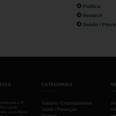
Política
Reatech
Saúde / Prev
CIAS
CATEGORIAS
N
nsiderada a 3ª
Trabalho / Empregabilidade
As
lhor Lei do
Saúde / Prevenção
in
ndo, a Lei Maria
Reatech
se