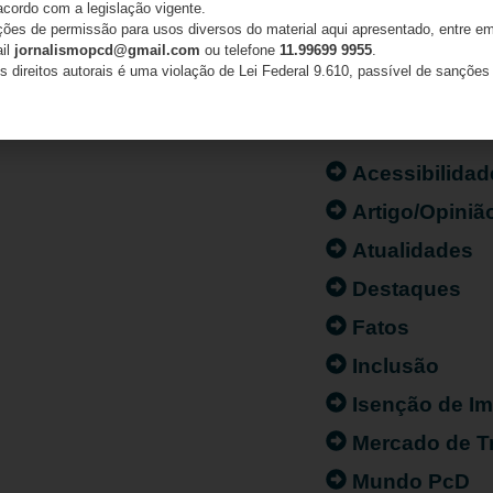
acordo com a legislação vigente.
ações de permissão para usos diversos do material aqui apresentado, entre em
ail
jornalismopcd@gmail.com
ou telefone
11.99699 9955
.
s direitos autorais é uma violação de Lei Federal 9.610, passível de sanções 
CATEGORIAS
Acessibilidad
Artigo/Opiniã
Atualidades
Destaques
Fatos
Inclusão
Isenção de I
Mercado de T
Mundo PcD