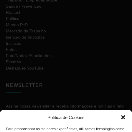
Saúde / Prevenção
Reatech
Política
Mundo PcD
Mercado de Trabalho
Isenção de Impostos
Inclusão
Fatos
Fato/Notícia/Atualidades
Eventos
Destaques YouTube
NEWSLETTER
Assine nossa newsletter e receba informações e notícias direto
no seu e-mail.
Política de Cookies
Para proporcionar as melhores experiências, utilizamos tecnologias como