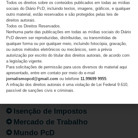
Todos os direitos sobre os conteúdos publicados em todas as mídias
sociais do Diário PcD, incluindo textos, imagens, gráficos, e qualquer
outro material, estão reservados e são protegidos pelas leis de
direitos autorais.
Todos os Direitos Reservados.
CATEGORIAS
Nenhuma parte das publicações em todas as mídias sociais do Diário
PcD devem ser reproduzidas, distribuídas, ou transmitidas de
qualquer forma ou por qualquer meio, incluindo fotocópia, gravação,
Acessibilidade
ou outros métodos eletrônicos ou mecânicos, sem a prévia
Artigo/Opinião
autorização por escrito do titular dos direitos autorais, de acordo com
a legislação vigente.
Atualidades
Para solicitações de permissão para usos diversos do material aqui
apresentado, entre em contato por meio do e-mail
Destaques
jornalismopcd@gmail.com
ou telefone
11.99699 9955
.
A infração dos direitos autorais é uma violação de Lei Federal 9.610,
Fatos
passível de sanções civis e criminais.
Inclusão
Isenção de Impostos
Mercado de Trabalho
Mundo PcD