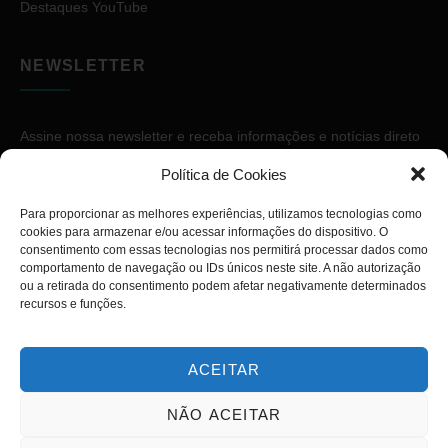
Destaques YouTube
NEWSLETTER
Assine nossa newsletter e receba informações e notícias direto
no seu e-mail.
Política de Cookies
Para proporcionar as melhores experiências, utilizamos tecnologias como
cookies para armazenar e/ou acessar informações do dispositivo. O
consentimento com essas tecnologias nos permitirá processar dados como
comportamento de navegação ou IDs únicos neste site. A não autorização
ou a retirada do consentimento podem afetar negativamente determinados
ASSINAR
recursos e funções.
ACEITAR
NÃO ACEITAR
Copyright © 2026. Diário PcD. Todos os direitos reservados.