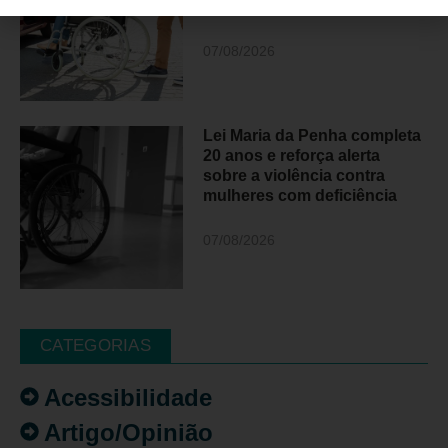
Paulo
07/08/2026
Lei Maria da Penha completa
20 anos e reforça alerta
sobre a violência contra
mulheres com deficiência
07/08/2026
CATEGORIAS
Acessibilidade
Artigo/Opinião