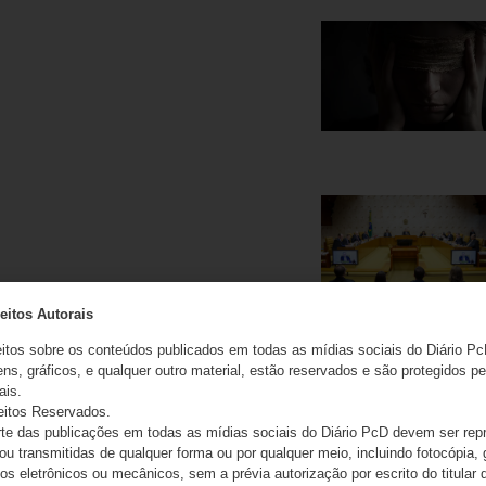
eitos Autorais
eitos sobre os conteúdos publicados em todas as mídias sociais do Diário Pc
ns, gráficos, e qualquer outro material, estão reservados e são protegidos pe
ais.
eitos Reservados.
e das publicações em todas as mídias sociais do Diário PcD devem ser rep
 ou transmitidas de qualquer forma ou por qualquer meio, incluindo fotocópia,
s eletrônicos ou mecânicos, sem a prévia autorização por escrito do titular d