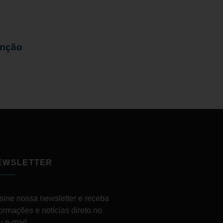
enção
EWSLETTER
sine nossa newsletter e receba
formações e notícias direto no
u e-mail.