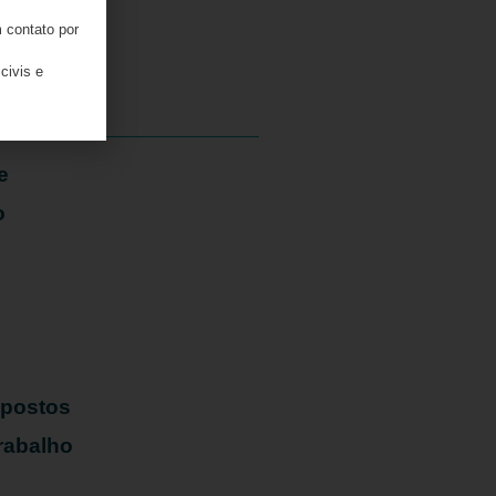
 contato por
04/08/2026
civis e
e
o
mpostos
rabalho