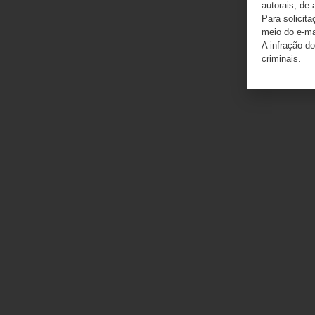
autorais, de 
Para solicit
meio do e-m
A infração do
criminais.