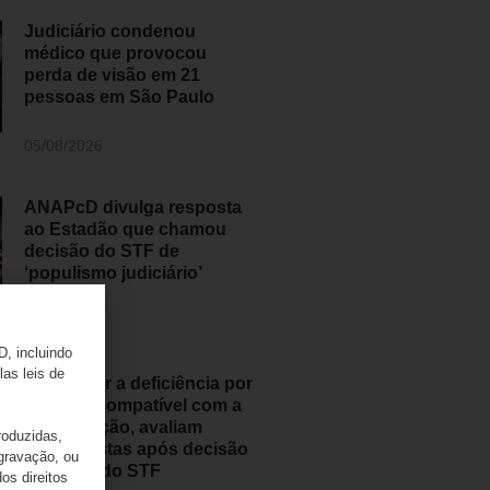
Judiciário condenou
médico que provocou
perda de visão em 21
pessoas em São Paulo
05/08/2026
ANAPcD divulga resposta
ao Estadão que chamou
decisão do STF de
‘populismo judiciário’
05/08/2026
D, incluindo
las leis de
Classificar a deficiência por
grau é incompatível com a
Constituição, avaliam
roduzidas,
especialistas após decisão
 gravação, ou
histórica do STF
os direitos