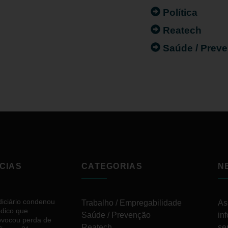
Política
Reatech
Saúde / Prev
CIAS
CATEGORIAS
N
diciário condenou
Trabalho / Empregabilidade
As
dico que
Saúde / Prevenção
in
ovocou perda de
Reatech
se