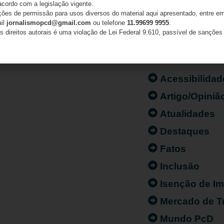
acordo com a legislação vigente.
ações de permissão para usos diversos do material aqui apresentado, entre em
ail
jornalismopcd@gmail.com
ou telefone
11.99699 9955
.
s direitos autorais é uma violação de Lei Federal 9.610, passível de sanções 
CATEGORIAS
Acessibilidad
Artigo/Opiniã
Atualidades
Destaques
Fatos
Inclusão
Isenção de I
Mercado de T
Mundo PcD