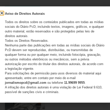
DESTAQUES
Aviso de Direitos Autorais
Todos os direitos sobre os conteúdos publicados em todas as mídias
Presidente do STF
sociais do Diário PcD, incluindo textos, imagens, gráficos, e qualquer
encaminha comunicado
outro material, estão reservados e são protegidos pelas leis de
sobre julgamento das ADIs
direitos autorais.
7779 e 7790 aos chefes dos
Todos os Direitos Reservados.
Poderes antes da publicação
Nenhuma parte das publicações em todas as mídias sociais do Diário
do acórdão
PcD devem ser reproduzidas, distribuídas, ou transmitidas de
qualquer forma ou por qualquer meio, incluindo fotocópia, gravação,
ou outros métodos eletrônicos ou mecânicos, sem a prévia
08/08/2026
autorização por escrito do titular dos direitos autorais, de acordo com
a legislação vigente.
Para solicitações de permissão para usos diversos do material aqui
O IMESC não acabou:
apresentado, entre em contato por meio do e-mail
decisão cria novas dúvidas
jornalismopcd@gmail.com
ou telefone
11.99699 9955
.
para o IPVA PcD em São
A infração dos direitos autorais é uma violação de Lei Federal 9.610,
Paulo
passível de sanções civis e criminais.
07/08/2026