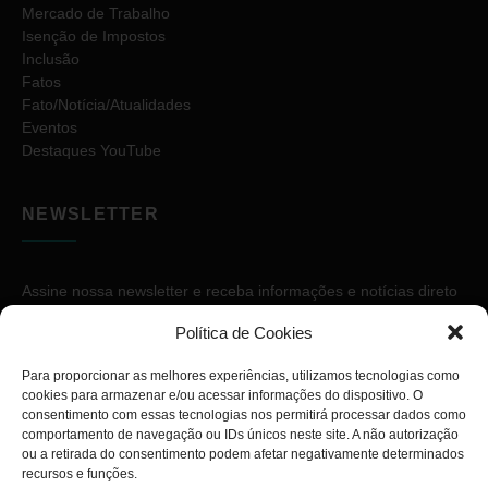
Mercado de Trabalho
Isenção de Impostos
Inclusão
Fatos
Fato/Notícia/Atualidades
Eventos
Destaques YouTube
NEWSLETTER
Assine nossa newsletter e receba informações e notícias direto
no seu e-mail.
Política de Cookies
Para proporcionar as melhores experiências, utilizamos tecnologias como
cookies para armazenar e/ou acessar informações do dispositivo. O
consentimento com essas tecnologias nos permitirá processar dados como
comportamento de navegação ou IDs únicos neste site. A não autorização
ou a retirada do consentimento podem afetar negativamente determinados
ASSINAR
recursos e funções.