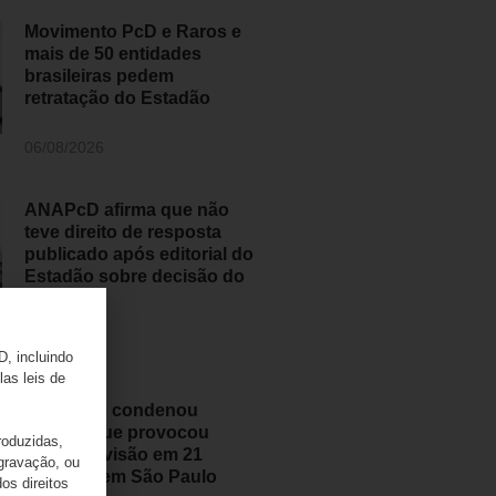
Movimento PcD e Raros e
mais de 50 entidades
brasileiras pedem
retratação do Estadão
06/08/2026
ANAPcD afirma que não
teve direito de resposta
publicado após editorial do
Estadão sobre decisão do
STF
06/08/2026
D, incluindo
las leis de
Judiciário condenou
médico que provocou
roduzidas,
perda de visão em 21
 gravação, ou
pessoas em São Paulo
os direitos