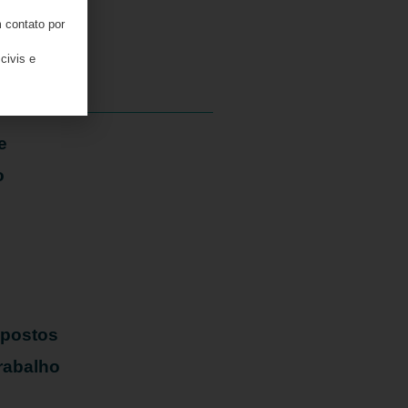
 contato por
05/08/2026
civis e
e
o
mpostos
rabalho