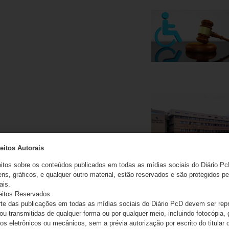
eitos Autorais
eitos sobre os conteúdos publicados em todas as mídias sociais do Diário Pc
ns, gráficos, e qualquer outro material, estão reservados e são protegidos pe
ais.
eitos Reservados.
e das publicações em todas as mídias sociais do Diário PcD devem ser rep
 ou transmitidas de qualquer forma ou por qualquer meio, incluindo fotocópia,
s eletrônicos ou mecânicos, sem a prévia autorização por escrito do titular d