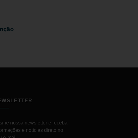
enção
EWSLETTER
sine nossa newsletter e receba
formações e notícias direto no
u e-mail.