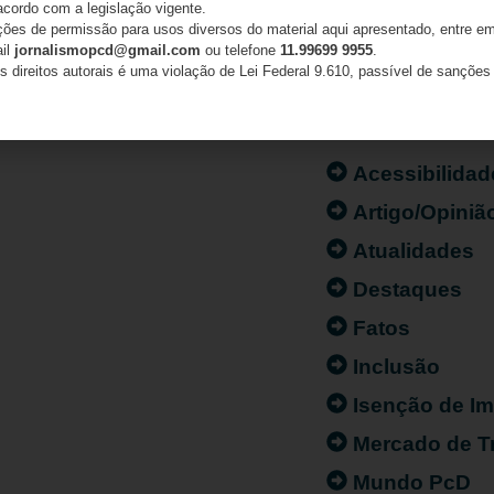
acordo com a legislação vigente.
ações de permissão para usos diversos do material aqui apresentado, entre em
ail
jornalismopcd@gmail.com
ou telefone
11.99699 9955
.
s direitos autorais é uma violação de Lei Federal 9.610, passível de sanções 
CATEGORIAS
Acessibilidad
Artigo/Opiniã
Atualidades
Destaques
Fatos
Inclusão
Isenção de I
Mercado de T
Mundo PcD