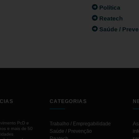
Política
Reatech
Saúde / Prev
CIAS
CATEGORIAS
N
vimento PcD e
Trabalho / Empregabilidade
As
ros e mais de 50
Saúde / Prevenção
in
tidades
Reatech
se