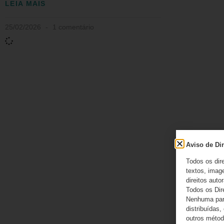
LEIA MAIS
25/02/2026
1 comentário
Aviso de Dir
Todos os dir
textos, image
direitos autor
Todos os Dir
Nenhuma part
distribuídas,
outros método