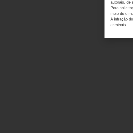
autorais, de 
Para solicit
meio do e-m
A infração do
criminais.