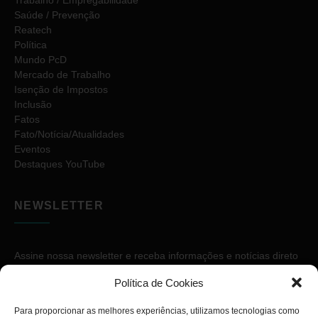
Saúde / Prevenção
Reatech
Política
Mundo PcD
Mercado de Trabalho
Isenção de Impostos
Inclusão
Fatos
Fato/Notícia/Atualidades
Eventos
Destaques YouTube
NEWSLETTER
Assine nossa newsletter e receba informações e notícias direto
no seu e-mail.
Política de Cookies
Para proporcionar as melhores experiências, utilizamos tecnologias como