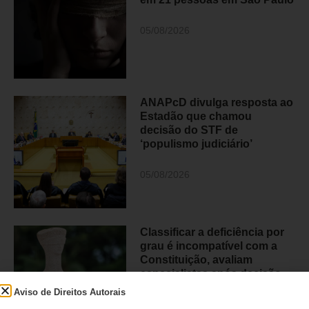
05/08/2026
ANAPcD divulga resposta ao
Estadão que chamou
decisão do STF de
‘populismo judiciário’
05/08/2026
Classificar a deficiência por
grau é incompatível com a
Constituição, avaliam
especialistas após decisão
histórica do STF
Aviso de Direitos Autorais