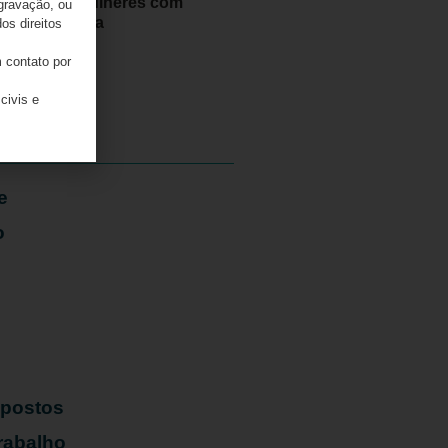
contra mulheres com
 gravação, ou
deficiência
os direitos
 contato por
07/08/2026
civis e
e
o
mpostos
rabalho