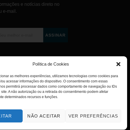
formações e notícias direto no
u e-mail.
ASSINAR
Política de Cookies
ionar as melhores experiências, utilizamos tecnologias como cookies para
/ou acessar informações do dispositivo. O consentimento com essas
 nos permitirá processar dados como comportamento de navegação ou IDs
 site. A não autorização ou a retirada do consentimento podem afetar
te determinados recursos e funções.
EITAR
NÃO ACEITAR
VER PREFERÊNCIAS
POLÍTICA DE PRIVACIDADE