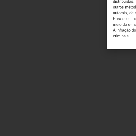
distribuídas,
outros método
autorais, de 
Para solicit
meio do e-m
A infração do
criminais.