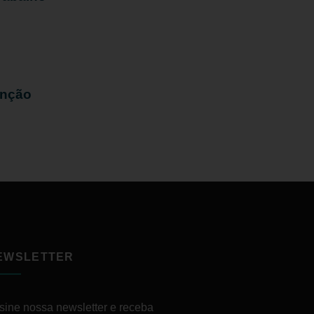
enção
EWSLETTER
sine nossa newsletter e receba