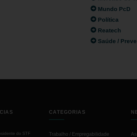
Mundo PcD
Política
Reatech
Saúde / Prev
CIAS
CATEGORIAS
N
esidente do STF
Trabalho / Empregabilidade
As