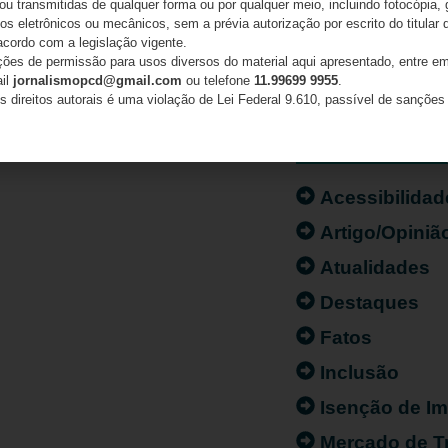
 ou transmitidas de qualquer forma ou por qualquer meio, incluindo fotocópia,
s eletrônicos ou mecânicos, sem a prévia autorização por escrito do titular d
acordo com a legislação vigente.
ações de permissão para usos diversos do material aqui apresentado, entre em
ail
jornalismopcd@gmail.com
ou telefone
11.99699 9955
.
s direitos autorais é uma violação de Lei Federal 9.610, passível de sanções 
CATEGORIAS
Acessibilidad
Artigo/Opiniã
Atualidades
Destaques
Fatos
Inclusão
Isenção de I
Mercado de T