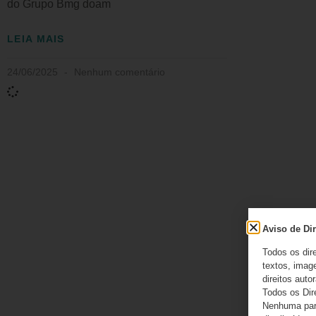
do Grupo Bmg doam
LEIA MAIS
24/06/2025
Nenhum comentário
Aviso de Dir
Todos os dir
textos, image
direitos autor
Todos os Dir
Nenhuma part