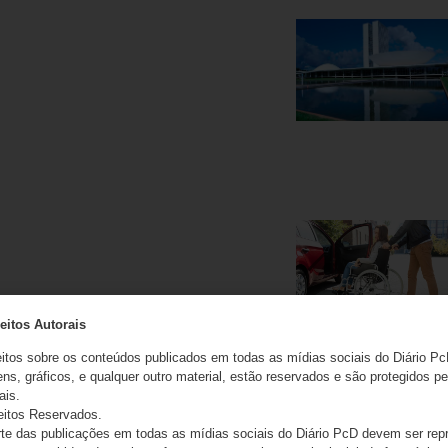
eitos Autorais
eitos sobre os conteúdos publicados em todas as mídias sociais do Diário Pc
ns, gráficos, e qualquer outro material, estão reservados e são protegidos pe
ais.
eitos Reservados.
e das publicações em todas as mídias sociais do Diário PcD devem ser rep