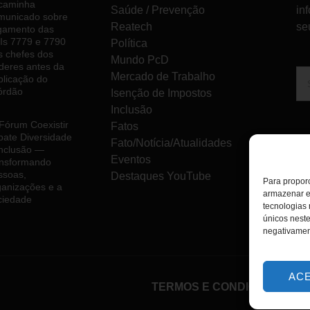
caminha
Saúde / Prevenção
in
municado sobre
Reatech
se
lgamento das
Is 7779 e 7790
Política
s chefes dos
Mundo PcD
deres antes da
Mercado de Trabalho
blicação do
órdão
Isenção de Impostos
Inclusão
 Fórum Coexistir
Fatos
bate Diversidade
Fato/Notícia/Atualidades
Inclusão —
Eventos
ansformando
ssoas,
Destaques YouTube
Para proporc
ganizações e a
armazenar e
ciedade
tecnologias
únicos neste
negativamen
AC
TERMOS E CONDIÇÕES