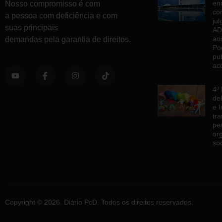
en
Nosso compromisso é com
co
a pessoa com deficiência e com
ju
suas principais
AD
ao
demandas pela garantia de direitos.
Po
pu
ac
4º
de
e 
tr
pe
or
so
Copyright © 2026. Diário PcD. Todos os direitos reservados.