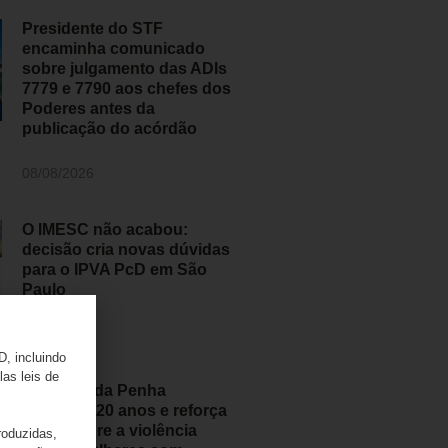
Presidente do STF
encaminha comunicado
sobre julgamento das ADIs
7779 e 7790 aos chefes dos
Poderes antes da
publicação do acórdão
08/08/2026
O IMESC não acabou:
decisão cria novas dúvidas
para o IPVA PcD em São
Paulo
07/08/2026
D, incluindo
las leis de
Lei Maria da Penha
completa 20 anos e reforça
alerta sobre a violência
roduzidas,