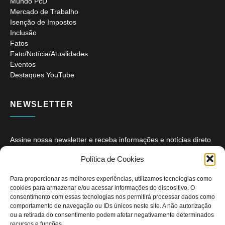
Mundo PcD
Mercado de Trabalho
Isenção de Impostos
Inclusão
Fatos
Fato/Notícia/Atualidades
Eventos
Destaques YouTube
NEWSLETTER
Assine nossa newsletter e receba informações e notícias direto
no seu e-mail.
Política de Cookies
Para proporcionar as melhores experiências, utilizamos tecnologias como
cookies para armazenar e/ou acessar informações do dispositivo. O
consentimento com essas tecnologias nos permitirá processar dados como
comportamento de navegação ou IDs únicos neste site. A não autorização
ou a retirada do consentimento podem afetar negativamente determinados
ASSINAR
recursos e funções.