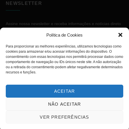
NEWSLETTER
Assine nossa newsletter e receba informações e notícias direto
no seu e-mail.
Política de Cookies
Para proporcionar as melhores experiências, utilizamos tecnologias como
cookies para armazenar e/ou acessar informações do dispositivo. O
consentimento com essas tecnologias nos permitirá processar dados como
comportamento de navegação ou IDs únicos neste site. A não autorização
ou a retirada do consentimento podem afetar negativamente determinados
ASSINAR
recursos e funções.
ACEITAR
NÃO ACEITAR
Copyright © 2026. Diário PcD. Todos os direitos reservados.
VER PREFERÊNCIAS