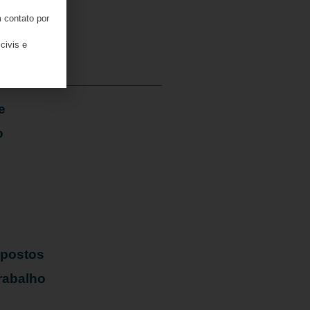
 contato por
05/08/2026
civis e
e
o
mpostos
rabalho