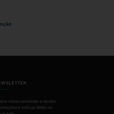
enção
EWSLETTER
sine nossa newsletter e receba
formações e notícias direto no
u e-mail.