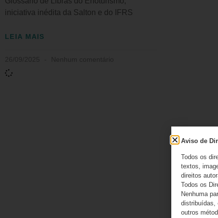
Glossário de Libras do Enoturismo,
iniciativa inédita da Salton e do IFRS
LEIA MAIS
26/09/2025
Nenhum comentário
Aviso de Dir
Todos os dir
textos, image
direitos autor
Todos os Dir
Nenhuma part
distribuídas,
outros método