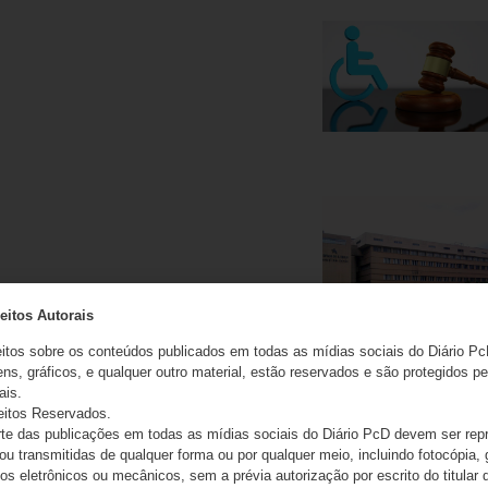
eitos Autorais
eitos sobre os conteúdos publicados em todas as mídias sociais do Diário Pc
ns, gráficos, e qualquer outro material, estão reservados e são protegidos pe
ais.
eitos Reservados.
e das publicações em todas as mídias sociais do Diário PcD devem ser rep
 ou transmitidas de qualquer forma ou por qualquer meio, incluindo fotocópia,
s eletrônicos ou mecânicos, sem a prévia autorização por escrito do titular d