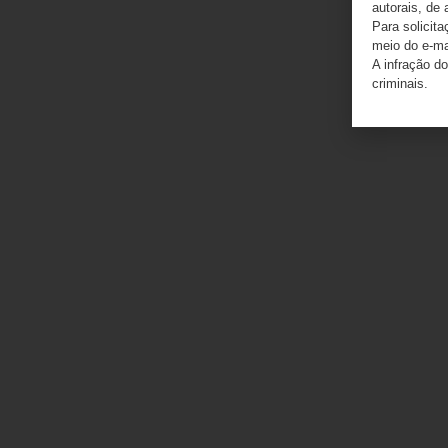
autorais, de 
Para solicit
meio do e-m
A infração do
criminais.