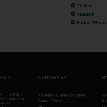
Política
Reatech
Saúde / Prev
CIAS
CATEGORIAS
N
vimento PcD e
Trabalho / Empregabilidade
As
ros e mais de 50
Saúde / Prevenção
in
tidades
Reatech
se