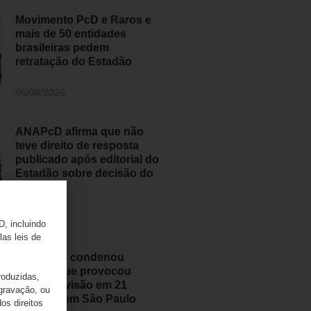
Movimento PcD e Raros e
mais de 50 entidades
brasileiras pedem
retratação do Estadão
06/08/2026
ANAPcD afirma que não
teve direito de resposta
publicado após editorial do
Estadão sobre decisão do
STF
06/08/2026
D, incluindo
las leis de
Judiciário condenou
médico que provocou
roduzidas,
perda de visão em 21
 gravação, ou
pessoas em São Paulo
os direitos