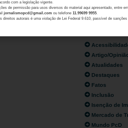
acordo com a legislação vigente.
ações de permissão para usos diversos do material aqui apresentado, entre em
ail
jornalismopcd@gmail.com
ou telefone
11.99699 9955
.
s direitos autorais é uma violação de Lei Federal 9.610, passível de sanções 
CATEGORIAS
Acessibilidad
Artigo/Opiniã
Atualidades
Destaques
Fatos
Inclusão
Isenção de I
Mercado de T
Mundo PcD