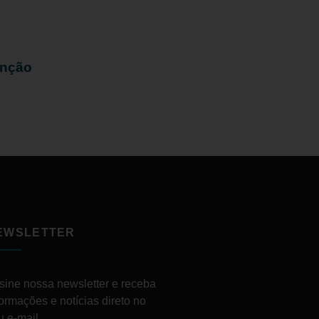
enção
EWSLETTER
sine nossa newsletter e receba
formações e notícias direto no
u e-mail.