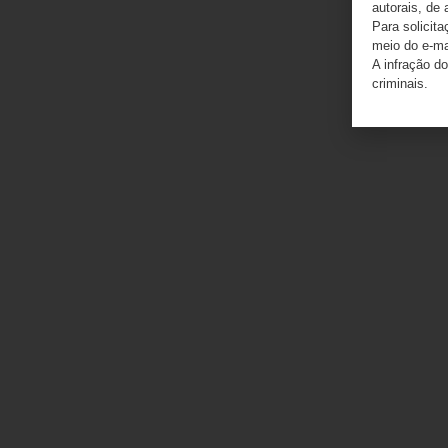
autorais, de 
Para solicit
meio do e-m
A infração do
criminais.