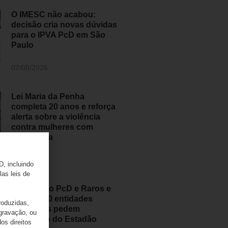
O IMESC não acabou:
decisão cria novas dúvidas
para o IPVA PcD em São
Paulo
07/08/2026
Lei Maria da Penha
completa 20 anos e reforça
alerta sobre a violência
contra mulheres com
deficiência
07/08/2026
D, incluindo
las leis de
Movimento PcD e Raros e
mais de 50 entidades
roduzidas,
brasileiras pedem
 gravação, ou
retratação do Estadão
os direitos