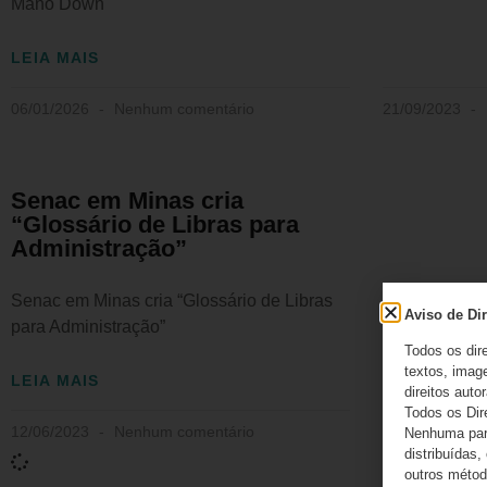
Mano Down
LEIA MAIS
06/01/2026
Nenhum comentário
21/09/2023
Senac em Minas cria
“Glossário de Libras para
Administração”
Senac em Minas cria “Glossário de Libras
Aviso de Dir
para Administração”
Todos os dir
textos, image
LEIA MAIS
direitos autor
Todos os Dir
12/06/2023
Nenhum comentário
Nenhuma part
distribuídas,
outros método