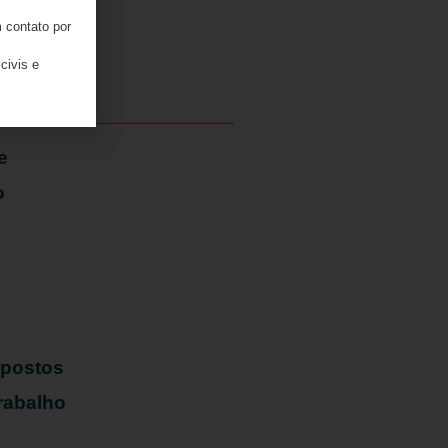
 contato por
06/08/2026
civis e
e
o
mpostos
rabalho