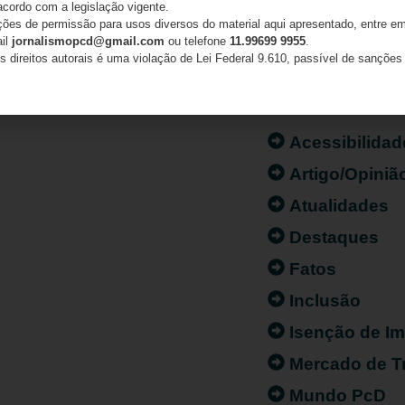
acordo com a legislação vigente.
ações de permissão para usos diversos do material aqui apresentado, entre em
ail
jornalismopcd@gmail.com
ou telefone
11.99699 9955
.
s direitos autorais é uma violação de Lei Federal 9.610, passível de sanções 
CATEGORIAS
Acessibilidad
Artigo/Opiniã
Atualidades
Destaques
Fatos
Inclusão
Isenção de I
Mercado de T
Mundo PcD