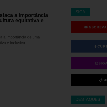
SIGA
staca a importância
ltura equitativa e
va
INSCREVA
a a importância de uma
tiva e inclusiva
CUR
SIG
S
DESTAQUES