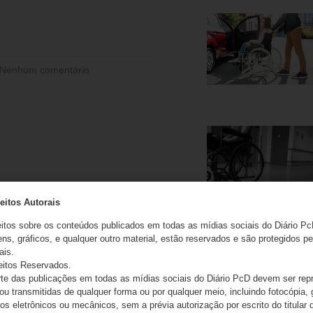
Nenhum comentário
eitos Autorais
eitos sobre os conteúdos publicados em todas as mídias sociais do Diário Pc
ns, gráficos, e qualquer outro material, estão reservados e são protegidos pe
ais.
eitos Reservados.
e das publicações em todas as mídias sociais do Diário PcD devem ser rep
 ou transmitidas de qualquer forma ou por qualquer meio, incluindo fotocópia,
s eletrônicos ou mecânicos, sem a prévia autorização por escrito do titular d