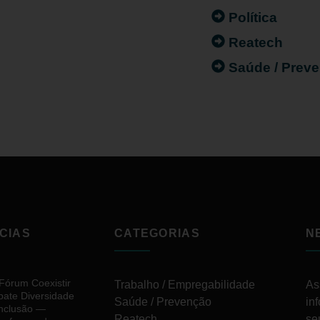
Política
Reatech
Saúde / Prev
CIAS
CATEGORIAS
N
 Fórum Coexistir
Trabalho / Empregabilidade
As
bate Diversidade
Saúde / Prevenção
in
Inclusão —
Reatech
se