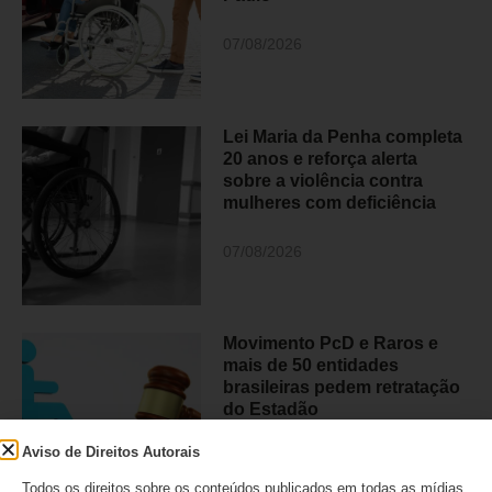
07/08/2026
Lei Maria da Penha completa
20 anos e reforça alerta
sobre a violência contra
mulheres com deficiência
07/08/2026
Movimento PcD e Raros e
mais de 50 entidades
brasileiras pedem retratação
do Estadão
Aviso de Direitos Autorais
06/08/2026
Todos os direitos sobre os conteúdos publicados em todas as mídias