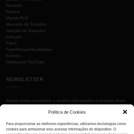
Reatech
Política
Mundo PcD
Mercado de Trabalho
Isenção de Impostos
Inclusão
Fatos
Fato/Notícia/Atualidades
Eventos
Destaques YouTube
NEWSLETTER
Assine nossa newsletter e receba informações e notícias direto
no seu e-mail.
Política de Cookies
Para proporcionar as melhores experiências, utilizamos tecnologias como
cookies para armazenar e/ou acessar informações do dispositivo. O