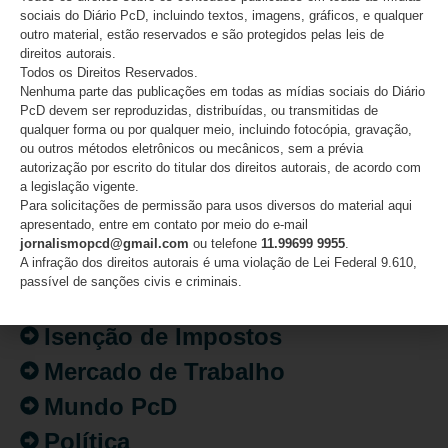
sociais do Diário PcD, incluindo textos, imagens, gráficos, e qualquer
outro material, estão reservados e são protegidos pelas leis de
direitos autorais.
CATEGORIAS
Todos os Direitos Reservados.
Nenhuma parte das publicações em todas as mídias sociais do Diário
PcD devem ser reproduzidas, distribuídas, ou transmitidas de
Acessibilidade
qualquer forma ou por qualquer meio, incluindo fotocópia, gravação,
ou outros métodos eletrônicos ou mecânicos, sem a prévia
Artigo/Opinião
autorização por escrito do titular dos direitos autorais, de acordo com
a legislação vigente.
Atualidades
Para solicitações de permissão para usos diversos do material aqui
apresentado, entre em contato por meio do e-mail
Destaques
jornalismopcd@gmail.com
ou telefone
11.99699 9955
.
Fatos
A infração dos direitos autorais é uma violação de Lei Federal 9.610,
passível de sanções civis e criminais.
Inclusão
Isenção de Impostos
Mercado de Trabalho
Mundo PcD
Política