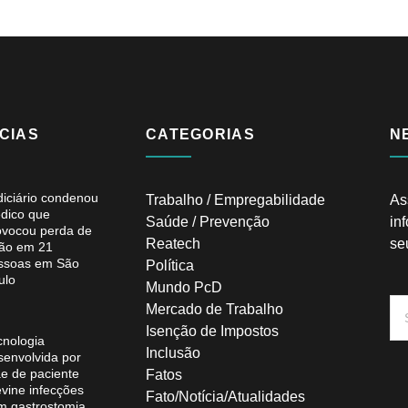
CIAS
CATEGORIAS
N
diciário condenou
Trabalho / Empregabilidade
As
dico que
Saúde / Prevenção
in
ovocou perda de
Reatech
se
são em 21
ssoas em São
Política
ulo
Mundo PcD
Mercado de Trabalho
Isenção de Impostos
cnologia
Inclusão
senvolvida por
e de paciente
Fatos
evine infecções
Fato/Notícia/Atualidades
m gastrostomia