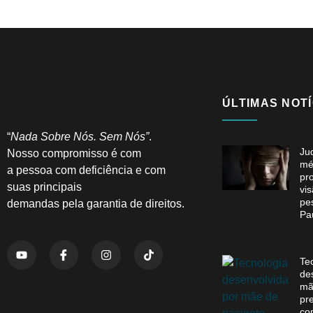
ÚLTIMAS NOTÍ
“
Nada Sobre Nós. Sem Nós”
.
Ju
Nosso compromisso é com
mé
a pessoa com deficiência e com
pr
suas principais
vi
pe
demandas pela garantia de direitos.
Pa
Te
de
mã
pr
co