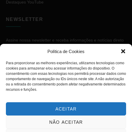
Destaques YouTube
NEWSLETTER
Assine nossa newsletter e receba informações e notícias direto
no seu e-mail.
Política de Cookies
Para proporcionar as melhores experiências, utilizamos tecnologias como
cookies para armazenar e/ou acessar informações do dispositivo. O
consentimento com essas tecnologias nos permitirá processar dados como
comportamento de navegação ou IDs únicos neste site. A não autorização
ou a retirada do consentimento podem afetar negativamente determinados
ASSINAR
recursos e funções.
ACEITAR
NÃO ACEITAR
Copyright © 2026. Diário PcD. Todos os direitos reservados.