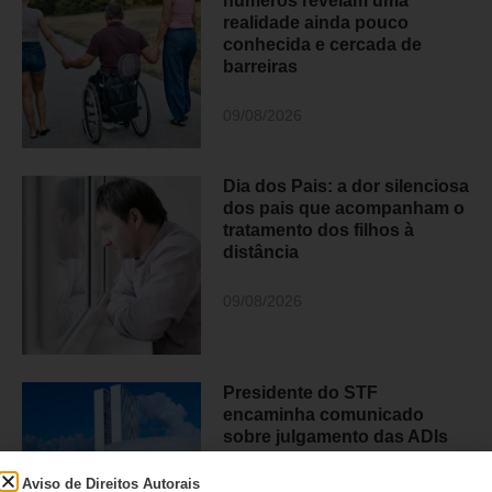
números revelam uma
realidade ainda pouco
conhecida e cercada de
barreiras
09/08/2026
Dia dos Pais: a dor silenciosa
dos pais que acompanham o
tratamento dos filhos à
distância
09/08/2026
Presidente do STF
encaminha comunicado
sobre julgamento das ADIs
7779 e 7790 aos chefes dos
Poderes antes da publicação
Aviso de Direitos Autorais