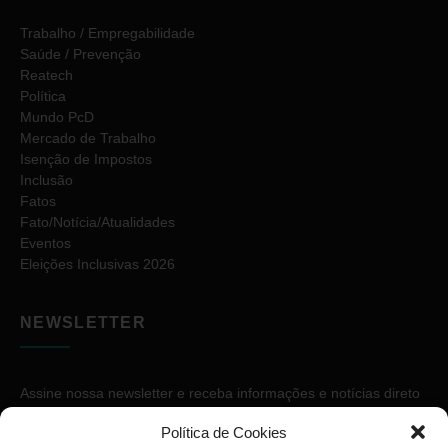
Trabalho / Empregabilidade
Saúde / Prevenção
Reatech
Política
Mundo PcD
Mercado de Trabalho
Isenção de Impostos
Inclusão
Fatos
Fato/Notícia/Atualidades
Eventos
Eleições Inclusivas 2026
NEWSLETTER
Assine nossa newsletter e receba informações e notícias direto
no seu e-mail.
Política de Cookies