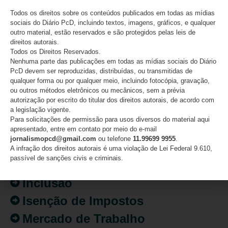
do acórdão
Todos os direitos sobre os conteúdos publicados em todas as mídias
sociais do Diário PcD, incluindo textos, imagens, gráficos, e qualquer
08/08/2026
outro material, estão reservados e são protegidos pelas leis de
direitos autorais.
Todos os Direitos Reservados.
Nenhuma parte das publicações em todas as mídias sociais do Diário
CATEGORIAS
PcD devem ser reproduzidas, distribuídas, ou transmitidas de
qualquer forma ou por qualquer meio, incluindo fotocópia, gravação,
ou outros métodos eletrônicos ou mecânicos, sem a prévia
Acessibilidade
autorização por escrito do titular dos direitos autorais, de acordo com
Artigo/Opinião
a legislação vigente.
Para solicitações de permissão para usos diversos do material aqui
Atualidades
apresentado, entre em contato por meio do e-mail
jornalismopcd@gmail.com
ou telefone
11.99699 9955
.
Destaques
A infração dos direitos autorais é uma violação de Lei Federal 9.610,
passível de sanções civis e criminais.
Fatos
Inclusão
Isenção de Impostos
Mercado de Trabalho