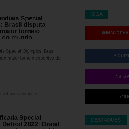
SIGA
ndiais Special
 Brasil disputa
maior torneio
INSCREVA
o do mundo
is Special Olympics: Brasil
CUR
do maior torneio esportivo do
SIG
Nenhum comentário
S
ficada Special
DESTAQUES
Detroit 2022: Brasil