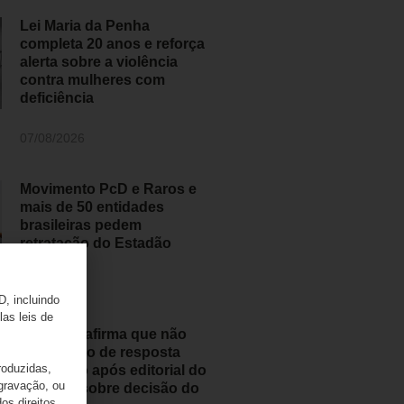
Lei Maria da Penha
completa 20 anos e reforça
alerta sobre a violência
contra mulheres com
deficiência
07/08/2026
Movimento PcD e Raros e
mais de 50 entidades
brasileiras pedem
retratação do Estadão
06/08/2026
D, incluindo
las leis de
ANAPcD afirma que não
teve direito de resposta
roduzidas,
publicado após editorial do
 gravação, ou
Estadão sobre decisão do
os direitos