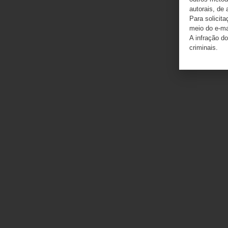
autorais, de 
Para solicit
meio do e-m
A infração do
criminais.