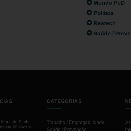
Mundo PcD
Política
Reatech
Saúde / Prev
CIAS
CATEGORIAS
N
i Maria da Penha
Trabalho / Empregabilidade
As
mpleta 20 anos e
Saúde / Prevenção
in