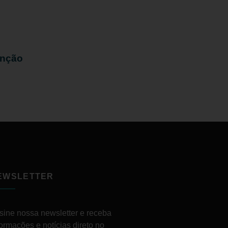
enção
EWSLETTER
sine nossa newsletter e receba
formações e notícias direto no