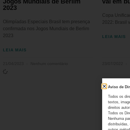
Jogos Mundiais de Berlim
vai em bu
2023
Copa Unifica
Olimpíadas Especiais Brasil tem presença
2022: Brasil 
confirmada nos Jogos Mundiais de Berlim
2023
LEIA MAIS
LEIA MAIS
21/04/2023
Nenhum comentário
23/07/2022
Aviso de Dir
Todos os dir
textos, image
direitos autor
Todos os Dir
Nenhuma part
distribuídas,
outros método