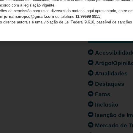
acordo com a legislação vigente.
ações de permissão para usos diversos do material aqui apresentado, entre em
ail
jornalismopcd@gmail.com
ou telefone
11.99699 9955
.
s direitos autorais é uma violação de Lei Federal 9.610, passível de sanções 
CATEGORIAS
Acessibilidad
Artigo/Opiniã
Atualidades
Destaques
Fatos
Inclusão
Isenção de I
Mercado de T