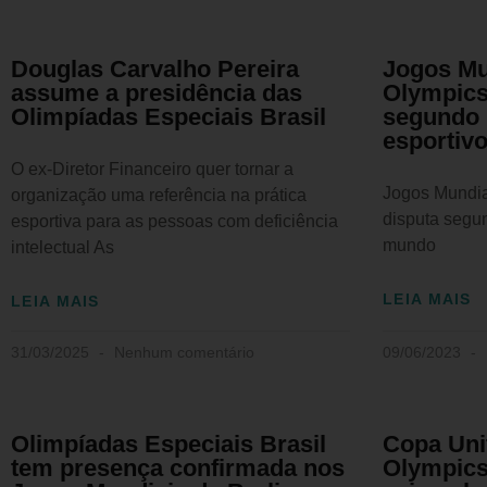
Douglas Carvalho Pereira
Jogos Mu
assume a presidência das
Olympics:
Olimpíadas Especiais Brasil
segundo 
esportiv
O ex-Diretor Financeiro quer tornar a
Jogos Mundia
organização uma referência na prática
disputa segun
esportiva para as pessoas com deficiência
mundo
intelectual As
LEIA MAIS
LEIA MAIS
31/03/2025
Nenhum comentário
09/06/2023
Olimpíadas Especiais Brasil
Copa Uni
tem presença confirmada nos
Olympics 