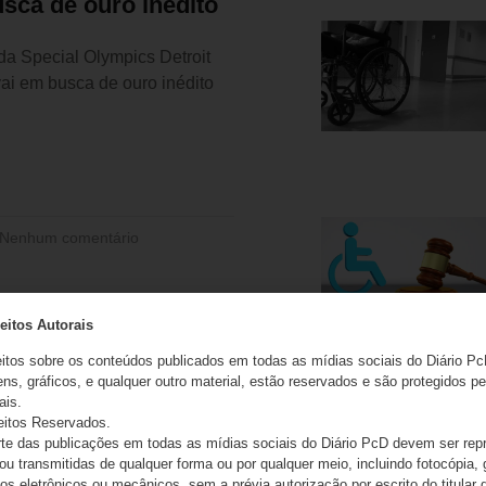
sca de ouro inédito
da Special Olympics Detroit
vai em busca de ouro inédito
Nenhum comentário
eitos Autorais
eitos sobre os conteúdos publicados em todas as mídias sociais do Diário Pc
ns, gráficos, e qualquer outro material, estão reservados e são protegidos pe
ais.
eitos Reservados.
e das publicações em todas as mídias sociais do Diário PcD devem ser rep
 ou transmitidas de qualquer forma ou por qualquer meio, incluindo fotocópia,
s eletrônicos ou mecânicos, sem a prévia autorização por escrito do titular d