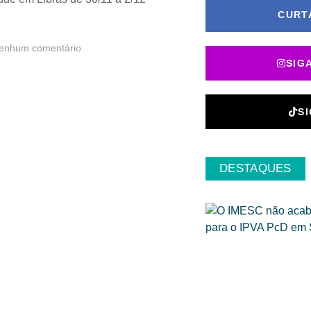
CURT
nhum comentário
SIG
S
DESTAQUES