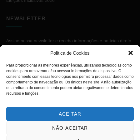
Eleições Inclusivas 2026
NEWSLETTER
Assine nossa newsletter e receba informações e notícias direto
no seu e-mail.
Política de Cookies
Para proporcionar as melhores experiências, utilizamos tecnologias como
cookies para armazenar e/ou acessar informações do dispositivo. O
consentimento com essas tecnologias nos permitirá processar dados como
comportamento de navegação ou IDs únicos neste site. A não autorização
ou a retirada do consentimento podem afetar negativamente determinados
ASSINAR
recursos e funções.
ACEITAR
NÃO ACEITAR
Copyright © 2026. Diário PcD. Todos os direitos reservados.