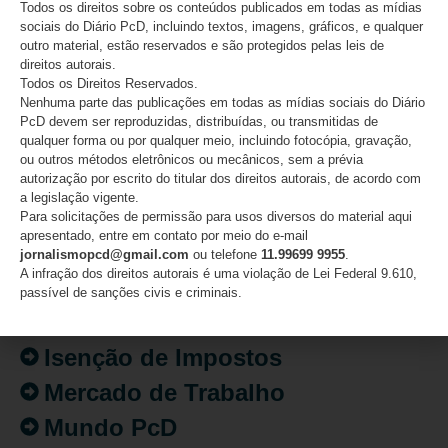
Todos os direitos sobre os conteúdos publicados em todas as mídias
sociais do Diário PcD, incluindo textos, imagens, gráficos, e qualquer
outro material, estão reservados e são protegidos pelas leis de
direitos autorais.
Todos os Direitos Reservados.
CATEGORIAS
Nenhuma parte das publicações em todas as mídias sociais do Diário
PcD devem ser reproduzidas, distribuídas, ou transmitidas de
qualquer forma ou por qualquer meio, incluindo fotocópia, gravação,
Acessibilidade
ou outros métodos eletrônicos ou mecânicos, sem a prévia
Artigo/Opinião
autorização por escrito do titular dos direitos autorais, de acordo com
a legislação vigente.
Atualidades
Para solicitações de permissão para usos diversos do material aqui
apresentado, entre em contato por meio do e-mail
Destaques
jornalismopcd@gmail.com
ou telefone
11.99699 9955
.
A infração dos direitos autorais é uma violação de Lei Federal 9.610,
Fatos
passível de sanções civis e criminais.
Inclusão
Isenção de Impostos
Mercado de Trabalho
Mundo PcD