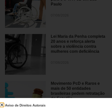
Paulo
07/08/2026
Lei Maria da Penha completa
20 anos e reforça alerta
sobre a violência contra
mulheres com deficiência
07/08/2026
Movimento PcD e Raros e
mais de 50 entidades
brasileiras pedem retratação
do Estadão
Aviso de Direitos Autorais
06/08/2026