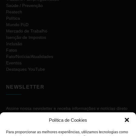
Saúde / Prevenção
Reatech
Política
Mundo PcD
Mercado de Trabalho
Isenção de Impostos
Inclusão
Fatos
Fato/Notícia/Atualidades
Eventos
Destaques YouTube
NEWSLETTER
Assine nossa newsletter e receba informações e notícias direto
no seu e-mail.
Política de Cookies
Para proporcionar as melhores experiências, utilizamos tecnologias como