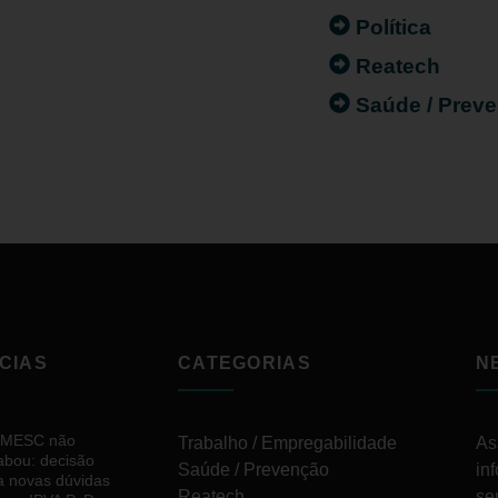
Política
Reatech
Saúde / Prev
CIAS
CATEGORIAS
N
IMESC não
Trabalho / Empregabilidade
As
abou: decisão
Saúde / Prevenção
in
ia novas dúvidas
Reatech
se