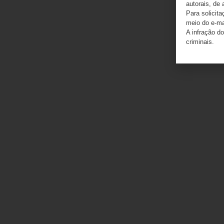
autorais, de 
Para solicit
meio do e-m
A infração do
criminais.