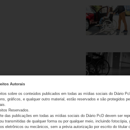
eitos Autorais
eitos sobre os conteúdos publicados em todas as mídias sociais do Diário Pc
ns, gráficos, e qualquer outro material, estão reservados e são protegidos pe
ais.
eitos Reservados.
e das publicações em todas as mídias sociais do Diário PcD devem ser rep
 ou transmitidas de qualquer forma ou por qualquer meio, incluindo fotocópia,
s eletrônicos ou mecânicos, sem a prévia autorização por escrito do titular d