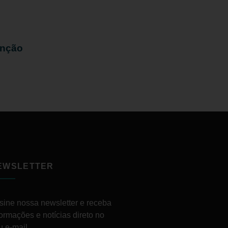
enção
EWSLETTER
sine nossa newsletter e receba
formações e notícias direto no
u e-mail.