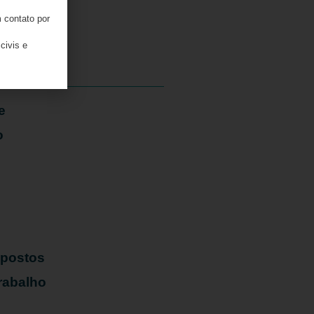
 contato por
06/08/2026
civis e
e
o
mpostos
rabalho