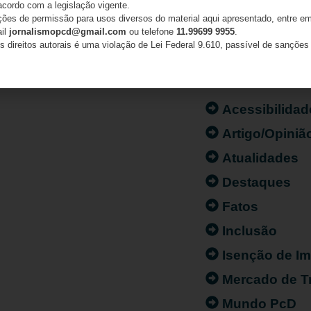
acordo com a legislação vigente.
ações de permissão para usos diversos do material aqui apresentado, entre em
ail
jornalismopcd@gmail.com
ou telefone
11.99699 9955
.
s direitos autorais é uma violação de Lei Federal 9.610, passível de sanções 
CATEGORIAS
Acessibilidad
Artigo/Opiniã
Atualidades
Destaques
Fatos
Inclusão
Isenção de I
Mercado de T
Mundo PcD