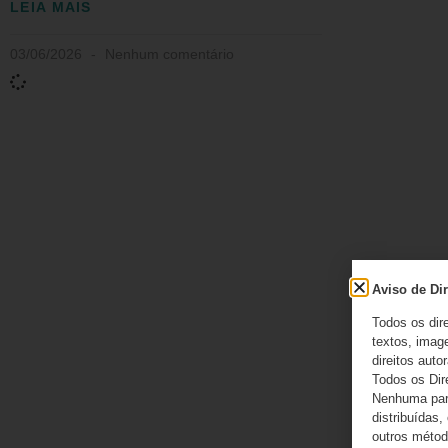
LEIA MAIS
03/06/2026
Nenhum comentário
Aviso de Dir
Todos os dir
textos, image
direitos autor
Todos os Dir
Nenhuma part
distribuídas,
outros método