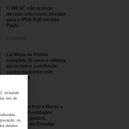
O IMESC não acabou:
decisão cria novas dúvidas
para o IPVA PcD em São
Paulo
07/08/2026
Lei Maria da Penha
completa 20 anos e reforça
alerta sobre a violência
contra mulheres com
deficiência
07/08/2026
D, incluindo
las leis de
Movimento PcD e Raros e
mais de 50 entidades
roduzidas,
brasileiras pedem
 gravação, ou
retratação do Estadão
os direitos