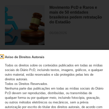
Movimento PcD e Raros e
mais de 50 entidades
brasileiras pedem retratação
do Estadão
06/08/2026
ANAPcD afirma que não teve
Aviso de Direitos Autorais
direito de resposta publicado
após editorial do Estadão
Todos os direitos sobre os conteúdos publicados em todas as mídias
sobre decisão do STF
sociais do Diário PcD, incluindo textos, imagens, gráficos, e qualquer
outro material, estão reservados e são protegidos pelas leis de
06/08/2026
direitos autorais.
Todos os Direitos Reservados.
Nenhuma parte das publicações em todas as mídias sociais do Diário
PcD devem ser reproduzidas, distribuídas, ou transmitidas de
qualquer forma ou por qualquer meio, incluindo fotocópia, gravação,
Judiciário condenou médico
ou outros métodos eletrônicos ou mecânicos, sem a prévia
que provocou perda de visão
autorização por escrito do titular dos direitos autorais, de acordo com
em 21 pessoas em São Paulo