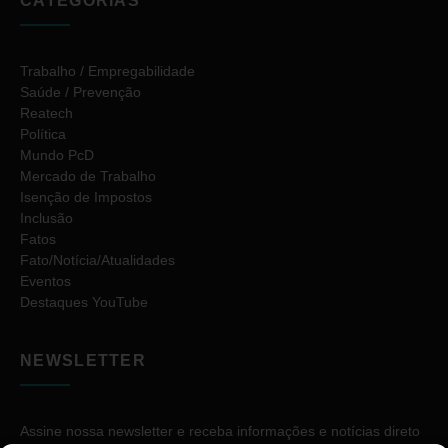
CATEGORIAS
Trabalho / Empregabilidade
Saúde / Prevenção
Reatech
Política
Mundo PcD
Mercado de Trabalho
Isenção de Impostos
Inclusão
Fatos
Fato/Notícia/Atualidades
Eventos
Destaques YouTube
NEWSLETTER
Assine nossa newsletter e receba informações e notícias direto