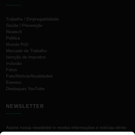
Trabalho / Empregabilidade
Saúde / Prevenção
Reatech
Política
Mundo PcD
Mercado de Trabalho
Isenção de Impostos
Inclusão
Fatos
Fato/Notícia/Atualidades
Eventos
Destaques YouTube
NEWSLETTER
Assine nossa newsletter e receba informações e notícias direto
no seu e-mail.