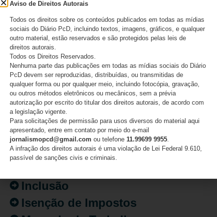
mulheres com deficiência
Aviso de Direitos Autorais
Todos os direitos sobre os conteúdos publicados em todas as mídias
07/08/2026
sociais do Diário PcD, incluindo textos, imagens, gráficos, e qualquer
outro material, estão reservados e são protegidos pelas leis de
direitos autorais.
Todos os Direitos Reservados.
Nenhuma parte das publicações em todas as mídias sociais do Diário
CATEGORIAS
PcD devem ser reproduzidas, distribuídas, ou transmitidas de
qualquer forma ou por qualquer meio, incluindo fotocópia, gravação,
ou outros métodos eletrônicos ou mecânicos, sem a prévia
Acessibilidade
autorização por escrito do titular dos direitos autorais, de acordo com
a legislação vigente.
Artigo/Opinião
Para solicitações de permissão para usos diversos do material aqui
apresentado, entre em contato por meio do e-mail
Atualidades
jornalismopcd@gmail.com
ou telefone
11.99699 9955
.
A infração dos direitos autorais é uma violação de Lei Federal 9.610,
Destaques
passível de sanções civis e criminais.
Fatos
Inclusão
Isenção de Impostos