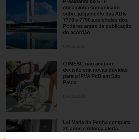
Presidente do STF
encaminha comunicado
sobre julgamento das ADIs
7779 e 7790 aos chefes dos
Poderes antes da publicação
do acórdão
08/08/2026
O IMESC não acabou:
decisão cria novas dúvidas
para o IPVA PcD em São
Paulo
07/08/2026
Lei Maria da Penha completa
20 anos e reforça alerta
sobre a violência contra