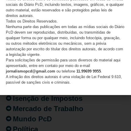
sociais do Diário PcD, incluindo textos, imagens, gráficos, e qualquer
outro material, estão reservados e são protegidos pelas leis de
direitos autorais.
CATEGORIAS
Todos os Direitos Reservados.
Nenhuma parte das publicações em todas as mídias sociais do Diário
PcD devem ser reproduzidas, distribuídas, ou transmitidas de
Acessibilidade
qualquer forma ou por qualquer meio, incluindo fotocópia, gravação,
ou outros métodos eletrônicos ou mecânicos, sem a prévia
Artigo/Opinião
autorização por escrito do titular dos direitos autorais, de acordo com
a legislação vigente.
Atualidades
Para solicitações de permissão para usos diversos do material aqui
apresentado, entre em contato por meio do e-mail
Destaques
jornalismopcd@gmail.com
ou telefone
11.99699 9955
.
Fatos
A infração dos direitos autorais é uma violação de Lei Federal 9.610,
passível de sanções civis e criminais.
Inclusão
Isenção de Impostos
Mercado de Trabalho
Mundo PcD
Política