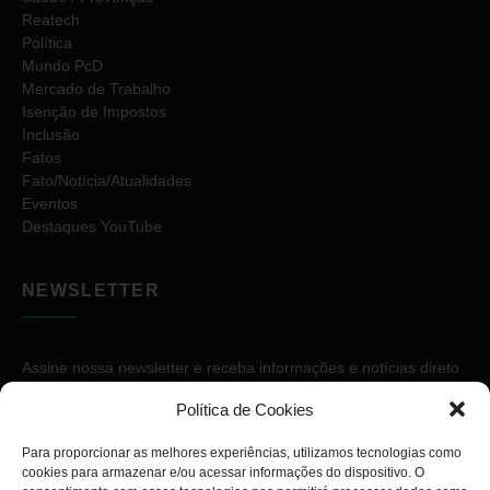
Reatech
Política
Mundo PcD
Mercado de Trabalho
Isenção de Impostos
Inclusão
Fatos
Fato/Notícia/Atualidades
Eventos
Destaques YouTube
NEWSLETTER
Assine nossa newsletter e receba informações e notícias direto
no seu e-mail.
Política de Cookies
Para proporcionar as melhores experiências, utilizamos tecnologias como
cookies para armazenar e/ou acessar informações do dispositivo. O