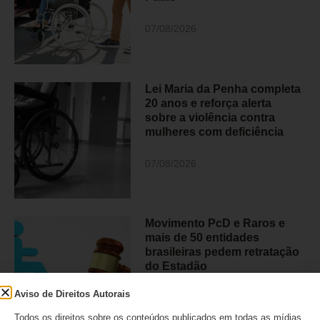
07/08/2026
Lei Maria da Penha completa
20 anos e reforça alerta
sobre a violência contra
mulheres com deficiência
07/08/2026
Movimento PcD e Raros e
mais de 50 entidades
brasileiras pedem retratação
do Estadão
Aviso de Direitos Autorais
06/08/2026
Todos os direitos sobre os conteúdos publicados em todas as mídias