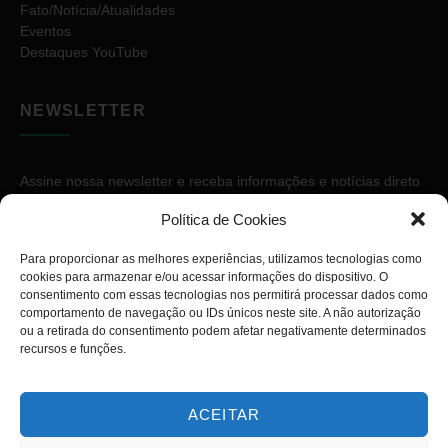
Fato/Notícia/Atualidades
Eventos
Destaques YouTube
NEWSLETTER
Assine nossa newsletter e receba informações e notícias direto
no seu e-mail.
Política de Cookies
Para proporcionar as melhores experiências, utilizamos tecnologias como
cookies para armazenar e/ou acessar informações do dispositivo. O
consentimento com essas tecnologias nos permitirá processar dados como
comportamento de navegação ou IDs únicos neste site. A não autorização
ou a retirada do consentimento podem afetar negativamente determinados
ASSINAR
recursos e funções.
ACEITAR