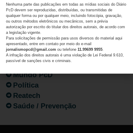
Artigo/Opinião
Nenhuma parte das publicações em todas as mídias sociais do Diário
PcD devem ser reproduzidas, distribuídas, ou transmitidas de
Atualidades
qualquer forma ou por qualquer meio, incluindo fotocópia, gravação,
Destaques
ou outros métodos eletrônicos ou mecânicos, sem a prévia
autorização por escrito do titular dos direitos autorais, de acordo com
Fatos
a legislação vigente.
Para solicitações de permissão para usos diversos do material aqui
Inclusão
apresentado, entre em contato por meio do e-mail
jornalismopcd@gmail.com
ou telefone
11.99699 9955
.
Isenção de Impostos
A infração dos direitos autorais é uma violação de Lei Federal 9.610,
passível de sanções civis e criminais.
Mercado de Trabalho
Mundo PcD
Política
Reatech
Saúde / Prevenção