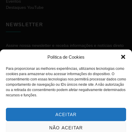
Eventos
Destaques YouTube
NEWSLETTER
Assine nossa newsletter e receba informações e notícias direto
no seu e-mail.
Política de Cookies
Para proporcionar as melhores experiências, utilizamos tecnologias como
cookies para armazenar e/ou acessar informações do dispositivo. O
consentimento com essas tecnologias nos permitirá processar dados como
comportamento de navegação ou IDs únicos neste site. A não autorização
ou a retirada do consentimento podem afetar negativamente determinados
ASSINAR
recursos e funções.
ACEITAR
NÃO ACEITAR
Copyright © 2026. Diário PcD. Todos os direitos reservados.