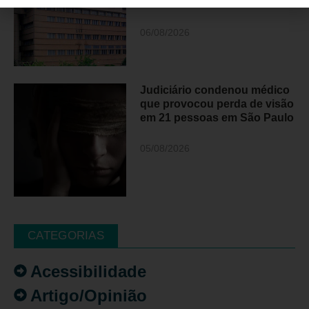
sobre decisão do STF
06/08/2026
Judiciário condenou médico
que provocou perda de visão
em 21 pessoas em São Paulo
05/08/2026
CATEGORIAS
Acessibilidade
Artigo/Opinião