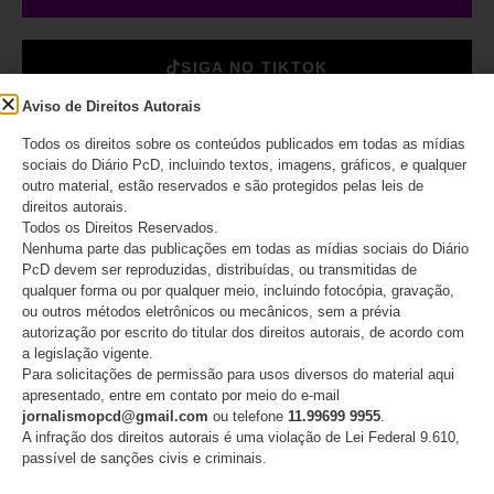
SIGA NO TIKTOK
Aviso de Direitos Autorais
Todos os direitos sobre os conteúdos publicados em todas as mídias
DESTAQUES
sociais do Diário PcD, incluindo textos, imagens, gráficos, e qualquer
outro material, estão reservados e são protegidos pelas leis de
direitos autorais.
Movimento PcD e Raros e
Todos os Direitos Reservados.
mais de 50 entidades
Nenhuma parte das publicações em todas as mídias sociais do Diário
brasileiras pedem retratação
PcD devem ser reproduzidas, distribuídas, ou transmitidas de
do Estadão
qualquer forma ou por qualquer meio, incluindo fotocópia, gravação,
ou outros métodos eletrônicos ou mecânicos, sem a prévia
autorização por escrito do titular dos direitos autorais, de acordo com
06/08/2026
a legislação vigente.
Para solicitações de permissão para usos diversos do material aqui
apresentado, entre em contato por meio do e-mail
jornalismopcd@gmail.com
ou telefone
11.99699 9955
.
ANAPcD afirma que não teve
A infração dos direitos autorais é uma violação de Lei Federal 9.610,
direito de resposta publicado
passível de sanções civis e criminais.
após editorial do Estadão