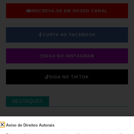
INSCREVA-SE EM NOSSO CANAL
CURTA NO FACEBOOK
SIGA NO INSTAGRAM
SIGA NO TIKTOK
DESTAQUES
O IMESC não acabou:
decisão cria novas dúvidas
Aviso de Direitos Autorais
para o IPVA PcD em São