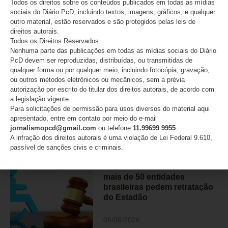
Todos os direitos sobre os conteúdos publicados em todas as mídias
Paulo
sociais do Diário PcD, incluindo textos, imagens, gráficos, e qualquer
outro material, estão reservados e são protegidos pelas leis de
07/08/2026
direitos autorais.
Todos os Direitos Reservados.
Nenhuma parte das publicações em todas as mídias sociais do Diário
PcD devem ser reproduzidas, distribuídas, ou transmitidas de
qualquer forma ou por qualquer meio, incluindo fotocópia, gravação,
Lei Maria da Penha completa
ou outros métodos eletrônicos ou mecânicos, sem a prévia
20 anos e reforça alerta
autorização por escrito do titular dos direitos autorais, de acordo com
sobre a violência contra
a legislação vigente.
mulheres com deficiência
Para solicitações de permissão para usos diversos do material aqui
apresentado, entre em contato por meio do e-mail
07/08/2026
jornalismopcd@gmail.com
ou telefone
11.99699 9955
.
A infração dos direitos autorais é uma violação de Lei Federal 9.610,
passível de sanções civis e criminais.
Movimento PcD e Raros e
mais de 50 entidades
brasileiras pedem retratação
do Estadão
06/08/2026