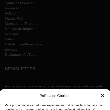
Saúde / Prevenção
Reatech
Política
Mundo PcD
Mercado de Trabalho
Isenção de Impostos
Inclusão
Fatos
Fato/Notícia/Atualidades
Eventos
Destaques YouTube
NEWSLETTER
Assine nossa newsletter e receba informações e notícias direto
no seu e-mail.
Política de Cookies
Para proporcionar as melhores experiências, utilizamos tecnologias como
cookies para armazenar e/ou acessar informações do dispositivo. O